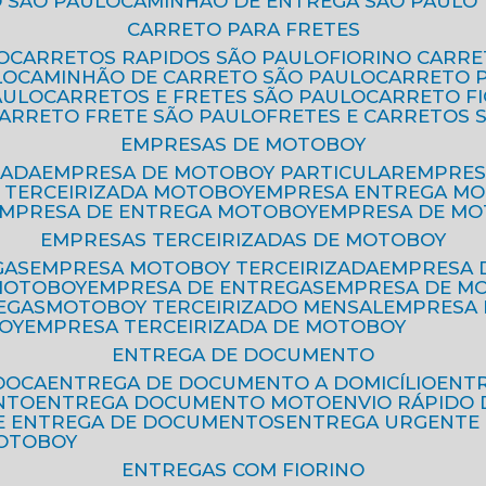
 SÃO PAULO
CAMINHÃO DE ENTREGA SÃO PAULO
CARRETO PARA FRETES
O
CARRETOS RAPIDOS SÃO PAULO
FIORINO CARR
LO
CAMINHÃO DE CARRETO SÃO PAULO
CARRETO 
AULO
CARRETOS E FRETES SÃO PAULO
CARRETO F
CARRETO FRETE SÃO PAULO
FRETES E CARRETOS 
EMPRESAS DE MOTOBOY
ZADA
EMPRESA DE MOTOBOY PARTICULAR
EMPRE
A TERCEIRIZADA MOTOBOY
EMPRESA ENTREGA M
EMPRESA DE ENTREGA MOTOBOY
EMPRESA DE M
EMPRESAS TERCEIRIZADAS DE MOTOBOY
GAS
EMPRESA MOTOBOY TERCEIRIZADA
EMPRESA
 MOTOBOY
EMPRESA DE ENTREGAS
EMPRESA DE 
EGAS
MOTOBOY TERCEIRIZADO MENSAL
EMPRESA
OY
EMPRESA TERCEIRIZADA DE MOTOBOY
ENTREGA DE DOCUMENTO
OOCA
ENTREGA DE DOCUMENTO A DOMICÍLIO
EN
NTO
ENTREGA DOCUMENTO MOTO
ENVIO RÁPID
DE ENTREGA DE DOCUMENTOS
ENTREGA URGENTE
MOTOBOY
ENTREGAS COM FIORINO