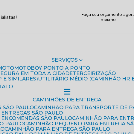
Faça seu orçamento agor
alistas!
mesmo
SERVIÇOS
MOTO
MOTOBOY PONTO A PONTO
 SEGURA EM TODA A CIDADE
TERCEIRIZAÇÃO
P E SIMILARES)
UTILITÁRIO MÉDIO (CAMINHÃO HR 
TATO
CAMINHÕES DE ENTREGA
S SÃO PAULO
CAMINHÃO PARA TRANSPORTE DE P
 ENTREGAS SÃO PAULO
E ENCOMENDAS SÃO PAULO
CAMINHÃO PARA ENT
ÃO PAULO
CAMINHÃO PEQUENO PARA ENTREGA S
LO
CAMINHÃO PARA ENTREGA SÃO PAULO