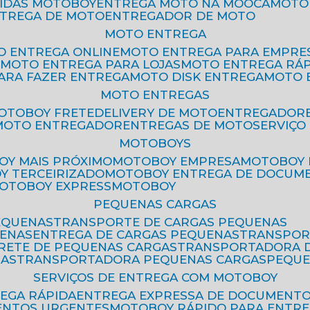
PIDAS MOTOBOY
ENTREGA MOTO NA MOOCA
MOT
NTREGA DE MOTO
ENTREGADOR DE MOTO
MOTO ENTREGA
TO ENTREGA ONLINE
MOTO ENTREGA PARA EMPRE
S
MOTO ENTREGA PARA LOJAS
MOTO ENTREGA RÁ
PARA FAZER ENTREGA
MOTO DISK ENTREGA
MOTO
MOTO ENTREGAS
MOTOBOY FRETE
DELIVERY DE MOTO
ENTREGADOR
MOTO ENTREGADOR
ENTREGAS DE MOTO
SERVIÇ
MOTOBOYS
OY MAIS PRÓXIMO
MOTOBOY EMPRESA
MOTOBOY
OY TERCEIRIZADO
MOTOBOY ENTREGA DE DOCUM
MOTOBOY EXPRESS
MOTOBOY
PEQUENAS CARGAS
EQUENAS
TRANSPORTE DE CARGAS PEQUENAS
UENAS
ENTREGA DE CARGAS PEQUENAS
TRANSPO
FRETE DE PEQUENAS CARGAS
TRANSPORTADORA 
GAS
TRANSPORTADORA PEQUENAS CARGAS
PEQU
SERVIÇOS DE ENTREGA COM MOTOBOY
REGA RÁPIDA
ENTREGA EXPRESSA DE DOCUMENT
ENTOS URGENTES
MOTOBOY RÁPIDO PARA ENTR