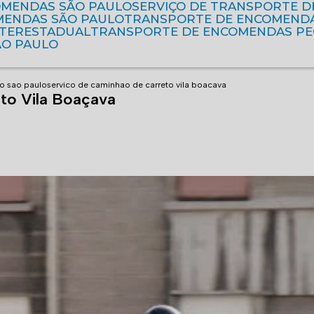
OMENDAS SÃO PAULO
SERVIÇO DE TRANSPORTE 
MENDAS SÃO PAULO
TRANSPORTE DE ENCOMEND
NTERESTADUAL
TRANSPORTE DE ENCOMENDAS P
ÃO PAULO
o sao paulo
servico de caminhao de carreto vila boacava
to Vila Boaçava