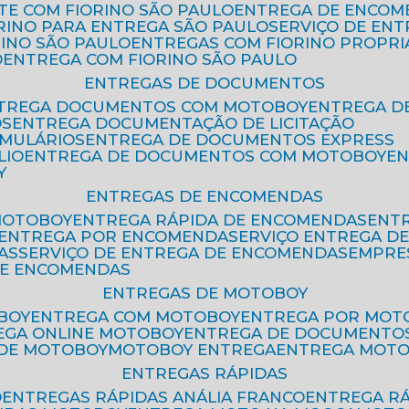
ETE COM FIORINO SÃO PAULO
ENTREGA DE ENCOM
ORINO PARA ENTREGA SÃO PAULO
SERVIÇO DE EN
RINO SÃO PAULO
ENTREGAS COM FIORINO PROPRI
O
ENTREGA COM FIORINO SÃO PAULO
ENTREGAS DE DOCUMENTOS
NTREGA DOCUMENTOS COM MOTOBOY
ENTREGA 
OS
ENTREGA DOCUMENTAÇÃO DE LICITAÇÃO
RMULÁRIOS
ENTREGA DE DOCUMENTOS EXPRESS
LIO
ENTREGA DE DOCUMENTOS COM MOTOBOY
E
Y
ENTREGAS DE ENCOMENDAS
MOTOBOY
ENTREGA RÁPIDA DE ENCOMENDAS
ENT
ENTREGA POR ENCOMENDA
SERVIÇO ENTREGA 
AS
SERVIÇO DE ENTREGA DE ENCOMENDAS
EMPR
DE ENCOMENDAS
ENTREGAS DE MOTOBOY
BOY
ENTREGA COM MOTOBOY
ENTREGA POR MOT
REGA ONLINE MOTOBOY
ENTREGA DE DOCUMENTO
 DE MOTOBOY
MOTOBOY ENTREGA
ENTREGA MOT
ENTREGAS RÁPIDAS
O
ENTREGAS RÁPIDAS ANÁLIA FRANCO
ENTREGA R