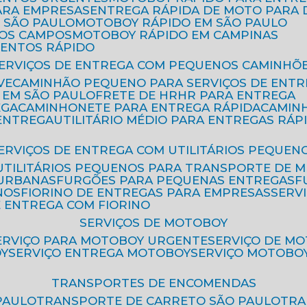
ARA EMPRESAS
ENTREGA RÁPIDA DE MOTO PAR
 SÃO PAULO
MOTOBOY RÁPIDO EM SÃO PAULO
DOS CAMPOS
MOTOBOY RÁPIDO EM CAMPINAS
MENTOS RÁPIDO
SERVIÇOS DE ENTREGA COM PEQUENOS CAMINHÕ
VE
CAMINHÃO PEQUENO PARA SERVIÇOS DE ENTR
 EM SÃO PAULO
FRETE DE HR
HR PARA ENTREGA
EGA
CAMINHONETE PARA ENTREGA RÁPIDA
CAMIN
 ENTREGA
UTILITÁRIO MÉDIO PARA ENTREGAS RÁP
SERVIÇOS DE ENTREGA COM UTILITÁRIOS PEQUEN
UTILITÁRIOS PEQUENOS PARA TRANSPORTE DE 
 URBANAS
FURGÕES PARA PEQUENAS ENTREGAS
NOS
FIORINO DE ENTREGAS PARA EMPRESAS
SERV
E ENTREGA COM FIORINO
SERVIÇOS DE MOTOBOY
SERVIÇO PARA MOTOBOY URGENTE
SERVIÇO DE M
OY
SERVIÇO ENTREGA MOTOBOY
SERVIÇO MOTOBO
TRANSPORTES DE ENCOMENDAS
PAULO
TRANSPORTE DE CARRETO SÃO PAULO
TR