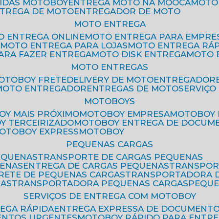
PIDAS MOTOBOY
ENTREGA MOTO NA MOOCA
MOT
NTREGA DE MOTO
ENTREGADOR DE MOTO
MOTO ENTREGA
TO ENTREGA ONLINE
MOTO ENTREGA PARA EMPRE
S
MOTO ENTREGA PARA LOJAS
MOTO ENTREGA RÁ
PARA FAZER ENTREGA
MOTO DISK ENTREGA
MOTO
MOTO ENTREGAS
MOTOBOY FRETE
DELIVERY DE MOTO
ENTREGADOR
MOTO ENTREGADOR
ENTREGAS DE MOTO
SERVIÇ
MOTOBOYS
OY MAIS PRÓXIMO
MOTOBOY EMPRESA
MOTOBOY
OY TERCEIRIZADO
MOTOBOY ENTREGA DE DOCUM
MOTOBOY EXPRESS
MOTOBOY
PEQUENAS CARGAS
EQUENAS
TRANSPORTE DE CARGAS PEQUENAS
UENAS
ENTREGA DE CARGAS PEQUENAS
TRANSPO
FRETE DE PEQUENAS CARGAS
TRANSPORTADORA 
GAS
TRANSPORTADORA PEQUENAS CARGAS
PEQU
SERVIÇOS DE ENTREGA COM MOTOBOY
REGA RÁPIDA
ENTREGA EXPRESSA DE DOCUMENT
ENTOS URGENTES
MOTOBOY RÁPIDO PARA ENTR