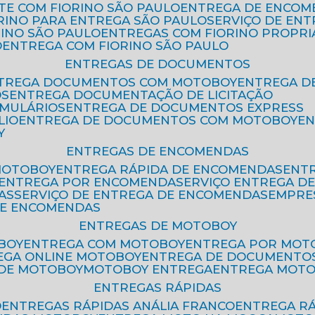
ETE COM FIORINO SÃO PAULO
ENTREGA DE ENCOM
ORINO PARA ENTREGA SÃO PAULO
SERVIÇO DE EN
RINO SÃO PAULO
ENTREGAS COM FIORINO PROPRI
O
ENTREGA COM FIORINO SÃO PAULO
ENTREGAS DE DOCUMENTOS
NTREGA DOCUMENTOS COM MOTOBOY
ENTREGA 
OS
ENTREGA DOCUMENTAÇÃO DE LICITAÇÃO
RMULÁRIOS
ENTREGA DE DOCUMENTOS EXPRESS
LIO
ENTREGA DE DOCUMENTOS COM MOTOBOY
E
Y
ENTREGAS DE ENCOMENDAS
MOTOBOY
ENTREGA RÁPIDA DE ENCOMENDAS
ENT
ENTREGA POR ENCOMENDA
SERVIÇO ENTREGA 
AS
SERVIÇO DE ENTREGA DE ENCOMENDAS
EMPR
DE ENCOMENDAS
ENTREGAS DE MOTOBOY
BOY
ENTREGA COM MOTOBOY
ENTREGA POR MOT
REGA ONLINE MOTOBOY
ENTREGA DE DOCUMENTO
 DE MOTOBOY
MOTOBOY ENTREGA
ENTREGA MOT
ENTREGAS RÁPIDAS
O
ENTREGAS RÁPIDAS ANÁLIA FRANCO
ENTREGA R