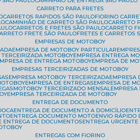
 SÃO PAULO
CAMINHÃO DE ENTREGA SÃO PAULO
CARRETO PARA FRETES
O
CARRETOS RAPIDOS SÃO PAULO
FIORINO CARR
LO
CAMINHÃO DE CARRETO SÃO PAULO
CARRETO 
AULO
CARRETOS E FRETES SÃO PAULO
CARRETO F
CARRETO FRETE SÃO PAULO
FRETES E CARRETOS 
EMPRESAS DE MOTOBOY
ZADA
EMPRESA DE MOTOBOY PARTICULAR
EMPRE
A TERCEIRIZADA MOTOBOY
EMPRESA ENTREGA M
EMPRESA DE ENTREGA MOTOBOY
EMPRESA DE M
EMPRESAS TERCEIRIZADAS DE MOTOBOY
GAS
EMPRESA MOTOBOY TERCEIRIZADA
EMPRESA
 MOTOBOY
EMPRESA DE ENTREGAS
EMPRESA DE 
EGAS
MOTOBOY TERCEIRIZADO MENSAL
EMPRESA
OY
EMPRESA TERCEIRIZADA DE MOTOBOY
ENTREGA DE DOCUMENTO
OOCA
ENTREGA DE DOCUMENTO A DOMICÍLIO
EN
NTO
ENTREGA DOCUMENTO MOTO
ENVIO RÁPID
DE ENTREGA DE DOCUMENTOS
ENTREGA URGENTE
MOTOBOY
ENTREGAS COM FIORINO