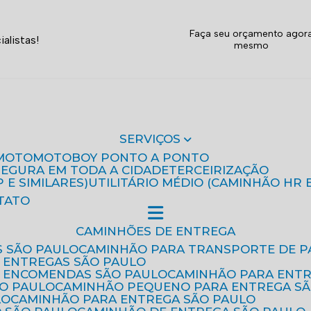
Faça seu orçamento agor
alistas!
mesmo
SERVIÇOS
MOTO
MOTOBOY PONTO A PONTO
 SEGURA EM TODA A CIDADE
TERCEIRIZAÇÃO
P E SIMILARES)
UTILITÁRIO MÉDIO (CAMINHÃO HR 
TATO
CAMINHÕES DE ENTREGA
S SÃO PAULO
CAMINHÃO PARA TRANSPORTE DE P
 ENTREGAS SÃO PAULO
E ENCOMENDAS SÃO PAULO
CAMINHÃO PARA ENT
ÃO PAULO
CAMINHÃO PEQUENO PARA ENTREGA S
LO
CAMINHÃO PARA ENTREGA SÃO PAULO