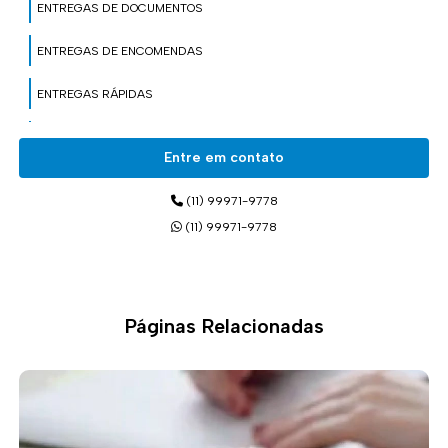
ENTREGAS DE DOCUMENTOS
ENTREGAS DE ENCOMENDAS
ENTREGAS RÁPIDAS
ENTREGAS DE MOTOBOY
Entre em contato
MOTO ENTREGA
(11) 99971-9778
MOTO ENTREGAS
(11) 99971-9778
MOTOBOYS
PEQUENAS CARGAS
Páginas Relacionadas
SERVIÇOS DE ENTREGA COM MOTOBOY
SERVIÇOS DE ENTREGA COM PEQUENOS CAMINHÕES
SERVIÇOS DE ENTREGA COM UTILITÁRIOS PEQUENOS