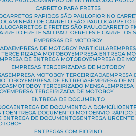
 SÃO PAULO
CAMINHÃO DE ENTREGA SÃO PAULO
CARRETO PARA FRETES
O
CARRETOS RAPIDOS SÃO PAULO
FIORINO CARR
LO
CAMINHÃO DE CARRETO SÃO PAULO
CARRETO 
AULO
CARRETOS E FRETES SÃO PAULO
CARRETO F
CARRETO FRETE SÃO PAULO
FRETES E CARRETOS 
EMPRESAS DE MOTOBOY
ZADA
EMPRESA DE MOTOBOY PARTICULAR
EMPRE
A TERCEIRIZADA MOTOBOY
EMPRESA ENTREGA M
EMPRESA DE ENTREGA MOTOBOY
EMPRESA DE M
EMPRESAS TERCEIRIZADAS DE MOTOBOY
GAS
EMPRESA MOTOBOY TERCEIRIZADA
EMPRESA
 MOTOBOY
EMPRESA DE ENTREGAS
EMPRESA DE 
EGAS
MOTOBOY TERCEIRIZADO MENSAL
EMPRESA
OY
EMPRESA TERCEIRIZADA DE MOTOBOY
ENTREGA DE DOCUMENTO
OOCA
ENTREGA DE DOCUMENTO A DOMICÍLIO
EN
NTO
ENTREGA DOCUMENTO MOTO
ENVIO RÁPID
DE ENTREGA DE DOCUMENTOS
ENTREGA URGENTE
MOTOBOY
ENTREGAS COM FIORINO