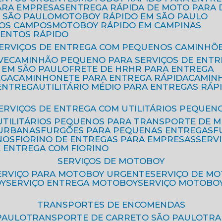
ARA EMPRESAS
ENTREGA RÁPIDA DE MOTO PAR
 SÃO PAULO
MOTOBOY RÁPIDO EM SÃO PAULO
DOS CAMPOS
MOTOBOY RÁPIDO EM CAMPINAS
MENTOS RÁPIDO
SERVIÇOS DE ENTREGA COM PEQUENOS CAMINHÕ
VE
CAMINHÃO PEQUENO PARA SERVIÇOS DE ENTR
 EM SÃO PAULO
FRETE DE HR
HR PARA ENTREGA
EGA
CAMINHONETE PARA ENTREGA RÁPIDA
CAMIN
 ENTREGA
UTILITÁRIO MÉDIO PARA ENTREGAS RÁP
SERVIÇOS DE ENTREGA COM UTILITÁRIOS PEQUEN
UTILITÁRIOS PEQUENOS PARA TRANSPORTE DE 
 URBANAS
FURGÕES PARA PEQUENAS ENTREGAS
NOS
FIORINO DE ENTREGAS PARA EMPRESAS
SERV
E ENTREGA COM FIORINO
SERVIÇOS DE MOTOBOY
SERVIÇO PARA MOTOBOY URGENTE
SERVIÇO DE M
OY
SERVIÇO ENTREGA MOTOBOY
SERVIÇO MOTOBO
TRANSPORTES DE ENCOMENDAS
PAULO
TRANSPORTE DE CARRETO SÃO PAULO
TR