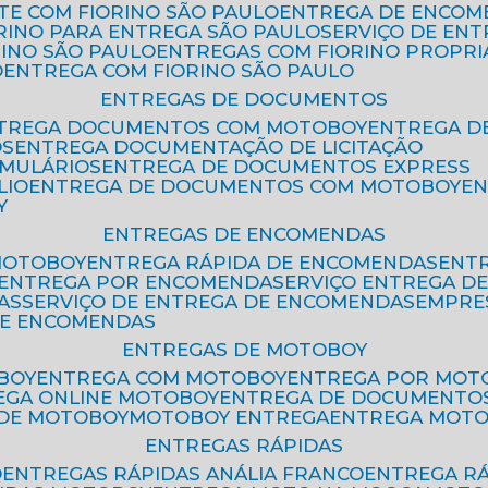
ETE COM FIORINO SÃO PAULO
ENTREGA DE ENCOM
ORINO PARA ENTREGA SÃO PAULO
SERVIÇO DE EN
RINO SÃO PAULO
ENTREGAS COM FIORINO PROPRI
O
ENTREGA COM FIORINO SÃO PAULO
ENTREGAS DE DOCUMENTOS
NTREGA DOCUMENTOS COM MOTOBOY
ENTREGA 
OS
ENTREGA DOCUMENTAÇÃO DE LICITAÇÃO
RMULÁRIOS
ENTREGA DE DOCUMENTOS EXPRESS
LIO
ENTREGA DE DOCUMENTOS COM MOTOBOY
E
Y
ENTREGAS DE ENCOMENDAS
MOTOBOY
ENTREGA RÁPIDA DE ENCOMENDAS
ENT
ENTREGA POR ENCOMENDA
SERVIÇO ENTREGA 
AS
SERVIÇO DE ENTREGA DE ENCOMENDAS
EMPR
DE ENCOMENDAS
ENTREGAS DE MOTOBOY
BOY
ENTREGA COM MOTOBOY
ENTREGA POR MOT
REGA ONLINE MOTOBOY
ENTREGA DE DOCUMENTO
 DE MOTOBOY
MOTOBOY ENTREGA
ENTREGA MOT
ENTREGAS RÁPIDAS
O
ENTREGAS RÁPIDAS ANÁLIA FRANCO
ENTREGA R