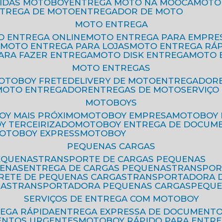
PIDAS MOTOBOY
ENTREGA MOTO NA MOOCA
MOT
NTREGA DE MOTO
ENTREGADOR DE MOTO
MOTO ENTREGA
TO ENTREGA ONLINE
MOTO ENTREGA PARA EMPRE
S
MOTO ENTREGA PARA LOJAS
MOTO ENTREGA RÁ
PARA FAZER ENTREGA
MOTO DISK ENTREGA
MOTO
MOTO ENTREGAS
MOTOBOY FRETE
DELIVERY DE MOTO
ENTREGADOR
MOTO ENTREGADOR
ENTREGAS DE MOTO
SERVIÇ
MOTOBOYS
OY MAIS PRÓXIMO
MOTOBOY EMPRESA
MOTOBOY
OY TERCEIRIZADO
MOTOBOY ENTREGA DE DOCUM
MOTOBOY EXPRESS
MOTOBOY
PEQUENAS CARGAS
EQUENAS
TRANSPORTE DE CARGAS PEQUENAS
UENAS
ENTREGA DE CARGAS PEQUENAS
TRANSPO
FRETE DE PEQUENAS CARGAS
TRANSPORTADORA 
GAS
TRANSPORTADORA PEQUENAS CARGAS
PEQU
SERVIÇOS DE ENTREGA COM MOTOBOY
REGA RÁPIDA
ENTREGA EXPRESSA DE DOCUMENT
ENTOS URGENTES
MOTOBOY RÁPIDO PARA ENTR