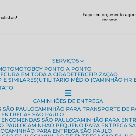
Faça seu orçamento agor
alistas!
mesmo
SERVIÇOS
MOTO
MOTOBOY PONTO A PONTO
 SEGURA EM TODA A CIDADE
TERCEIRIZAÇÃO
P E SIMILARES)
UTILITÁRIO MÉDIO (CAMINHÃO HR 
TATO
CAMINHÕES DE ENTREGA
S SÃO PAULO
CAMINHÃO PARA TRANSPORTE DE P
 ENTREGAS SÃO PAULO
E ENCOMENDAS SÃO PAULO
CAMINHÃO PARA ENT
ÃO PAULO
CAMINHÃO PEQUENO PARA ENTREGA S
LO
CAMINHÃO PARA ENTREGA SÃO PAULO