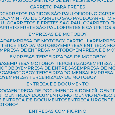
 SÃO PAULO
CAMINHÃO DE ENTREGA SÃO PAULO
CARRETO PARA FRETES
O
CARRETOS RAPIDOS SÃO PAULO
FIORINO CARR
LO
CAMINHÃO DE CARRETO SÃO PAULO
CARRETO 
AULO
CARRETOS E FRETES SÃO PAULO
CARRETO F
CARRETO FRETE SÃO PAULO
FRETES E CARRETOS 
EMPRESAS DE MOTOBOY
ZADA
EMPRESA DE MOTOBOY PARTICULAR
EMPRE
A TERCEIRIZADA MOTOBOY
EMPRESA ENTREGA M
EMPRESA DE ENTREGA MOTOBOY
EMPRESA DE M
EMPRESAS TERCEIRIZADAS DE MOTOBOY
GAS
EMPRESA MOTOBOY TERCEIRIZADA
EMPRESA
 MOTOBOY
EMPRESA DE ENTREGAS
EMPRESA DE 
EGAS
MOTOBOY TERCEIRIZADO MENSAL
EMPRESA
OY
EMPRESA TERCEIRIZADA DE MOTOBOY
ENTREGA DE DOCUMENTO
OOCA
ENTREGA DE DOCUMENTO A DOMICÍLIO
EN
NTO
ENTREGA DOCUMENTO MOTO
ENVIO RÁPID
DE ENTREGA DE DOCUMENTOS
ENTREGA URGENTE
MOTOBOY
ENTREGAS COM FIORINO