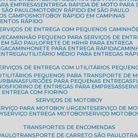
ARA EMPRESAS
ENTREGA RÁPIDA DE MOTO PAR
 SÃO PAULO
MOTOBOY RÁPIDO EM SÃO PAULO
DOS CAMPOS
MOTOBOY RÁPIDO EM CAMPINAS
MENTOS RÁPIDO
SERVIÇOS DE ENTREGA COM PEQUENOS CAMINHÕ
VE
CAMINHÃO PEQUENO PARA SERVIÇOS DE ENTR
 EM SÃO PAULO
FRETE DE HR
HR PARA ENTREGA
EGA
CAMINHONETE PARA ENTREGA RÁPIDA
CAMIN
 ENTREGA
UTILITÁRIO MÉDIO PARA ENTREGAS RÁP
SERVIÇOS DE ENTREGA COM UTILITÁRIOS PEQUEN
UTILITÁRIOS PEQUENOS PARA TRANSPORTE DE 
 URBANAS
FURGÕES PARA PEQUENAS ENTREGAS
NOS
FIORINO DE ENTREGAS PARA EMPRESAS
SERV
E ENTREGA COM FIORINO
SERVIÇOS DE MOTOBOY
SERVIÇO PARA MOTOBOY URGENTE
SERVIÇO DE M
OY
SERVIÇO ENTREGA MOTOBOY
SERVIÇO MOTOBO
TRANSPORTES DE ENCOMENDAS
PAULO
TRANSPORTE DE CARRETO SÃO PAULO
TR