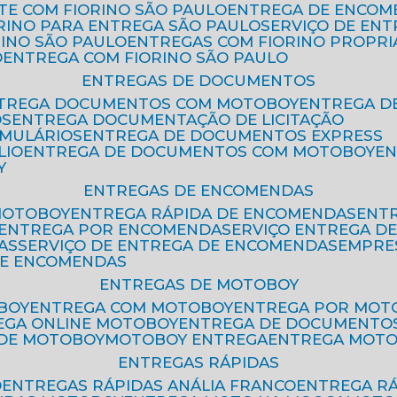
ETE COM FIORINO SÃO PAULO
ENTREGA DE ENCOM
ORINO PARA ENTREGA SÃO PAULO
SERVIÇO DE EN
RINO SÃO PAULO
ENTREGAS COM FIORINO PROPRI
O
ENTREGA COM FIORINO SÃO PAULO
ENTREGAS DE DOCUMENTOS
NTREGA DOCUMENTOS COM MOTOBOY
ENTREGA 
OS
ENTREGA DOCUMENTAÇÃO DE LICITAÇÃO
RMULÁRIOS
ENTREGA DE DOCUMENTOS EXPRESS
LIO
ENTREGA DE DOCUMENTOS COM MOTOBOY
E
Y
ENTREGAS DE ENCOMENDAS
MOTOBOY
ENTREGA RÁPIDA DE ENCOMENDAS
ENT
ENTREGA POR ENCOMENDA
SERVIÇO ENTREGA 
AS
SERVIÇO DE ENTREGA DE ENCOMENDAS
EMPR
DE ENCOMENDAS
ENTREGAS DE MOTOBOY
BOY
ENTREGA COM MOTOBOY
ENTREGA POR MOT
REGA ONLINE MOTOBOY
ENTREGA DE DOCUMENTO
 DE MOTOBOY
MOTOBOY ENTREGA
ENTREGA MOT
ENTREGAS RÁPIDAS
O
ENTREGAS RÁPIDAS ANÁLIA FRANCO
ENTREGA R