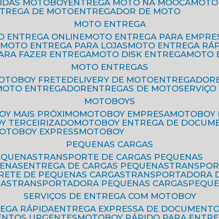
PIDAS MOTOBOY
ENTREGA MOTO NA MOOCA
MOT
NTREGA DE MOTO
ENTREGADOR DE MOTO
MOTO ENTREGA
TO ENTREGA ONLINE
MOTO ENTREGA PARA EMPRE
S
MOTO ENTREGA PARA LOJAS
MOTO ENTREGA RÁ
PARA FAZER ENTREGA
MOTO DISK ENTREGA
MOTO
MOTO ENTREGAS
MOTOBOY FRETE
DELIVERY DE MOTO
ENTREGADOR
MOTO ENTREGADOR
ENTREGAS DE MOTO
SERVIÇ
MOTOBOYS
OY MAIS PRÓXIMO
MOTOBOY EMPRESA
MOTOBOY
OY TERCEIRIZADO
MOTOBOY ENTREGA DE DOCUM
MOTOBOY EXPRESS
MOTOBOY
PEQUENAS CARGAS
EQUENAS
TRANSPORTE DE CARGAS PEQUENAS
UENAS
ENTREGA DE CARGAS PEQUENAS
TRANSPO
FRETE DE PEQUENAS CARGAS
TRANSPORTADORA 
GAS
TRANSPORTADORA PEQUENAS CARGAS
PEQU
SERVIÇOS DE ENTREGA COM MOTOBOY
REGA RÁPIDA
ENTREGA EXPRESSA DE DOCUMENT
ENTOS URGENTES
MOTOBOY RÁPIDO PARA ENTR