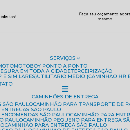
Faça seu orçamento agor
alistas!
mesmo
SERVIÇOS
MOTO
MOTOBOY PONTO A PONTO
 SEGURA EM TODA A CIDADE
TERCEIRIZAÇÃO
P E SIMILARES)
UTILITÁRIO MÉDIO (CAMINHÃO HR 
TATO
CAMINHÕES DE ENTREGA
S SÃO PAULO
CAMINHÃO PARA TRANSPORTE DE P
 ENTREGAS SÃO PAULO
E ENCOMENDAS SÃO PAULO
CAMINHÃO PARA ENT
ÃO PAULO
CAMINHÃO PEQUENO PARA ENTREGA S
LO
CAMINHÃO PARA ENTREGA SÃO PAULO