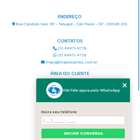
ENDEREÇO
Rua Cândido Vale, 181 - Tatuapé - São Paulo - SP - 03068-010
CONTATOS
(11) 99971-9778
(11) 99971-9778
mapa@mapaexpress.com.br
ÁREA DO CLIENTE
Acesse sua conta
Olá! Fale agora pelo WhatsApp
MENU
HOME
Insira seu telefone
QUEM SOMOS
SERVIÇOS
COMO SOLICITAR UM SERVIÇO
CONTATO
INICIAR CONVERSA