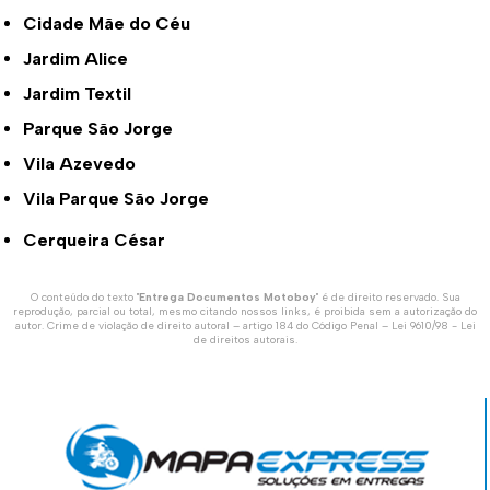
Cidade Mãe do Céu
Jardim Alice
Jardim Textil
Parque São Jorge
Vila Azevedo
Vila Parque São Jorge
Cerqueira César
O conteúdo do texto "
Entrega Documentos Motoboy
" é de direito reservado. Sua
reprodução, parcial ou total, mesmo citando nossos links, é proibida sem a autorização do
autor. Crime de violação de direito autoral – artigo 184 do Código Penal –
Lei 9610/98 - Lei
de direitos autorais
.