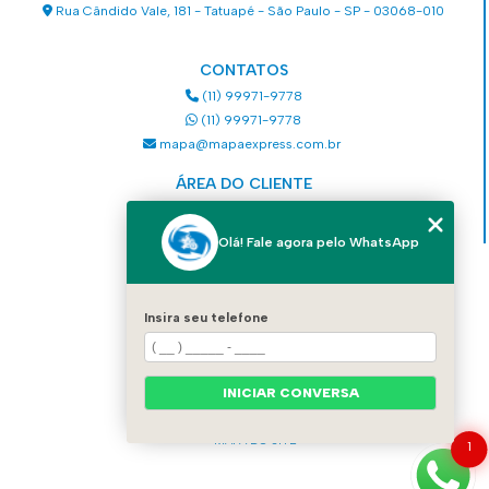
Rua Cândido Vale, 181 - Tatuapé - São Paulo - SP - 03068-010
CONTATOS
(11) 99971-9778
(11) 99971-9778
mapa@mapaexpress.com.br
ÁREA DO CLIENTE
Acesse sua conta
Olá! Fale agora pelo WhatsApp
MENU
HOME
Insira seu telefone
QUEM SOMOS
SERVIÇOS
COMO SOLICITAR UM SERVIÇO
INICIAR CONVERSA
CONTATO
CATEGORIAS
MAPA DO SITE
1