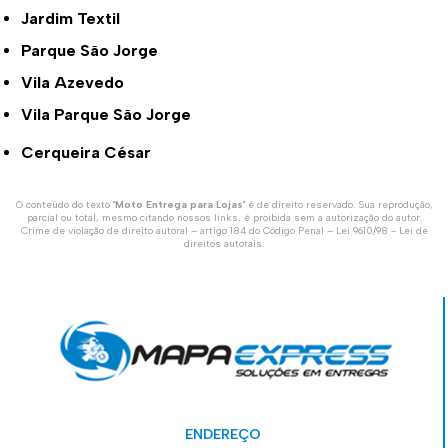
Jardim Textil
Parque São Jorge
Vila Azevedo
Vila Parque São Jorge
Cerqueira César
O conteúdo do texto "
Moto Entrega para Lojas
" é de direito reservado. Sua reprodução,
parcial ou total, mesmo citando nossos links, é proibida sem a autorização do autor.
Crime de violação de direito autoral – artigo 184 do Código Penal –
Lei 9610/98 - Lei de
direitos autorais
.
ENDEREÇO