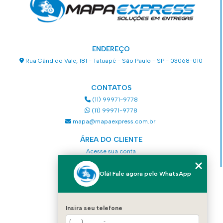
ENDEREÇO
Rua Cândido Vale, 181 - Tatuapé - São Paulo - SP - 03068-010
CONTATOS
(11) 99971-9778
(11) 99971-9778
mapa@mapaexpress.com.br
ÁREA DO CLIENTE
Acesse sua conta
Olá! Fale agora pelo WhatsApp
MENU
HOME
QUEM SOMOS
Insira seu telefone
SERVIÇOS