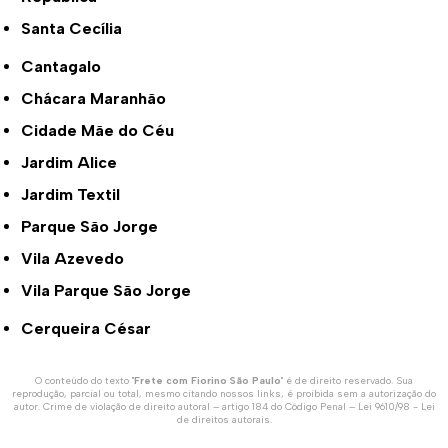
Santa Cecília
Cantagalo
Chácara Maranhão
Cidade Mãe do Céu
Jardim Alice
Jardim Textil
Parque São Jorge
Vila Azevedo
Vila Parque São Jorge
Cerqueira César
O conteúdo do texto "
Frete com Fiorino São Paulo
" é de direito reservado. Sua
reprodução, parcial ou total, mesmo citando nossos links, é proibida sem a autorização do
autor. Crime de violação de direito autoral – artigo 184 do Código Penal –
Lei 9610/98 - Lei
de direitos autorais
.