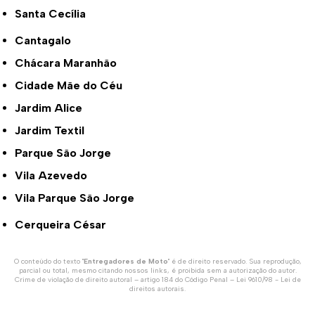
Santa Cecília
Cantagalo
Chácara Maranhão
Cidade Mãe do Céu
Jardim Alice
Jardim Textil
Parque São Jorge
Vila Azevedo
Vila Parque São Jorge
Cerqueira César
O conteúdo do texto "
Entregadores de Moto
" é de direito reservado. Sua reprodução,
parcial ou total, mesmo citando nossos links, é proibida sem a autorização do autor.
Crime de violação de direito autoral – artigo 184 do Código Penal –
Lei 9610/98 - Lei de
direitos autorais
.