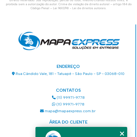
direito reservado. Sua reprodução, parcial ou total, mesmo citando nossos links, é
proibida sem a autorização do autor. Crime de violação de direito autoral – artigo 184 do
Código Penal –
Lei 9610/98 - Lei de direitos autorais
.
ENDEREÇO
Rua Cândido Vale, 181 - Tatuapé - São Paulo - SP - 03068-010
CONTATOS
(11) 99971-9778
(11) 99971-9778
mapa@mapaexpress.com.br
ÁREA DO CLIENTE
Acesse sua conta