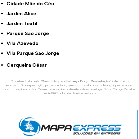
Cidade Mãe do Céu
Jardim Alice
Jardim Textil
Parque São Jorge
Vila Azevedo
Vila Parque São Jorge
Cerqueira César
O conteúdo do texto "
Caminhão para Entrega Preço Consolação
" é de direito
reservado. Sua reprodução, parcial ou total, mesmo citando nossos links, é proibida sem
a autorização do autor. Crime de violação de direito autoral – artigo 184 do Código Penal –
Lei 9610/98 - Lei de direitos autorais
.