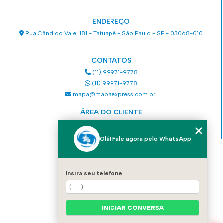
ENDEREÇO
Rua Cândido Vale, 181 - Tatuapé - São Paulo - SP - 03068-010
CONTATOS
(11) 99971-9778
(11) 99971-9778
mapa@mapaexpress.com.br
ÁREA DO CLIENTE
Acesse sua conta
Olá! Fale agora pelo WhatsApp
MENU
HOME
Insira seu telefone
QUEM SOMOS
SERVIÇOS
COMO SOLICITAR UM SERVIÇO
INICIAR CONVERSA
CONTATO
CATEGORIAS