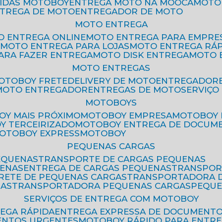
PIDAS MOTOBOY
ENTREGA MOTO NA MOOCA
MOT
NTREGA DE MOTO
ENTREGADOR DE MOTO
MOTO ENTREGA
TO ENTREGA ONLINE
MOTO ENTREGA PARA EMPRE
S
MOTO ENTREGA PARA LOJAS
MOTO ENTREGA RÁ
PARA FAZER ENTREGA
MOTO DISK ENTREGA
MOTO
MOTO ENTREGAS
MOTOBOY FRETE
DELIVERY DE MOTO
ENTREGADOR
MOTO ENTREGADOR
ENTREGAS DE MOTO
SERVIÇ
MOTOBOYS
OY MAIS PRÓXIMO
MOTOBOY EMPRESA
MOTOBOY
OY TERCEIRIZADO
MOTOBOY ENTREGA DE DOCUM
MOTOBOY EXPRESS
MOTOBOY
PEQUENAS CARGAS
EQUENAS
TRANSPORTE DE CARGAS PEQUENAS
UENAS
ENTREGA DE CARGAS PEQUENAS
TRANSPO
FRETE DE PEQUENAS CARGAS
TRANSPORTADORA 
GAS
TRANSPORTADORA PEQUENAS CARGAS
PEQU
SERVIÇOS DE ENTREGA COM MOTOBOY
REGA RÁPIDA
ENTREGA EXPRESSA DE DOCUMENT
ENTOS URGENTES
MOTOBOY RÁPIDO PARA ENTR