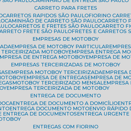
 SÃO PAULO
CAMINHÃO DE ENTREGA SÃO PAULO
CARRETO PARA FRETES
O
CARRETOS RAPIDOS SÃO PAULO
FIORINO CARR
LO
CAMINHÃO DE CARRETO SÃO PAULO
CARRETO 
AULO
CARRETOS E FRETES SÃO PAULO
CARRETO F
CARRETO FRETE SÃO PAULO
FRETES E CARRETOS 
EMPRESAS DE MOTOBOY
ZADA
EMPRESA DE MOTOBOY PARTICULAR
EMPRE
A TERCEIRIZADA MOTOBOY
EMPRESA ENTREGA M
EMPRESA DE ENTREGA MOTOBOY
EMPRESA DE M
EMPRESAS TERCEIRIZADAS DE MOTOBOY
GAS
EMPRESA MOTOBOY TERCEIRIZADA
EMPRESA
 MOTOBOY
EMPRESA DE ENTREGAS
EMPRESA DE 
EGAS
MOTOBOY TERCEIRIZADO MENSAL
EMPRESA
OY
EMPRESA TERCEIRIZADA DE MOTOBOY
ENTREGA DE DOCUMENTO
OOCA
ENTREGA DE DOCUMENTO A DOMICÍLIO
EN
NTO
ENTREGA DOCUMENTO MOTO
ENVIO RÁPID
DE ENTREGA DE DOCUMENTOS
ENTREGA URGENTE
MOTOBOY
ENTREGAS COM FIORINO