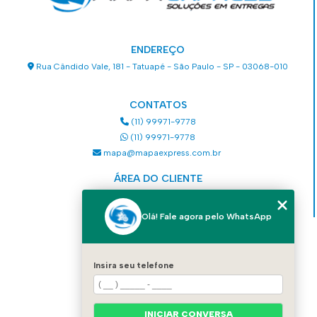
ENDEREÇO
Rua Cândido Vale, 181 - Tatuapé - São Paulo - SP - 03068-010
CONTATOS
(11) 99971-9778
(11) 99971-9778
mapa@mapaexpress.com.br
ÁREA DO CLIENTE
Acesse sua conta
Olá! Fale agora pelo WhatsApp
MENU
HOME
Insira seu telefone
QUEM SOMOS
SERVIÇOS
COMO SOLICITAR UM SERVIÇO
INICIAR CONVERSA
CONTATO