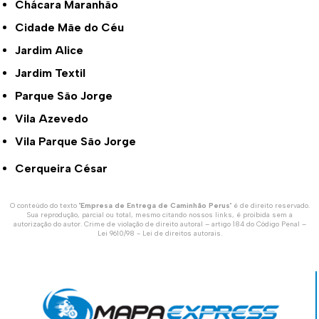
Chácara Maranhão
Cidade Mãe do Céu
Jardim Alice
Jardim Textil
Parque São Jorge
Vila Azevedo
Vila Parque São Jorge
Cerqueira César
O conteúdo do texto "
Empresa de Entrega de Caminhão Perus
" é de direito reservado.
Sua reprodução, parcial ou total, mesmo citando nossos links, é proibida sem a
autorização do autor. Crime de violação de direito autoral – artigo 184 do Código Penal –
Lei 9610/98 - Lei de direitos autorais
.