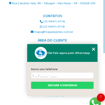
Rua Cândido Vale, 181 - Tatuapé - São Paulo - SP - 03068-010
CONTATOS
(11) 99971-9778
(11) 99971-9778
mapa@mapaexpress.com.br
ÁREA DO CLIENTE
Acesse sua conta
Olá! Fale agora pelo WhatsApp
MENU
HOME
Insira seu telefone
QUEM SOMOS
SERVIÇOS
COMO SOLICITAR UM SERVIÇO
CONTATO
INICIAR CONVERSA
CATEGORIAS
MAPA DO SITE
1