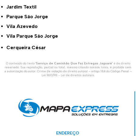
Jardim Textil
Parque São Jorge
Vila Azevedo
Vila Parque São Jorge
Cerqueira César
O conteúdo do texto "
Serviço de Caminhão Que Faz Entregas Jaguaré
" é de direito
reservado. Sua reprodução, parcial ou total, mesmo citando nossos links, é proibida sem
a autorização do autor. Crime de violação de direito autoral – artigo 184 do Código Penal –
Lei 9610/98 - Lei de direitos autorais
.
ENDEREÇO