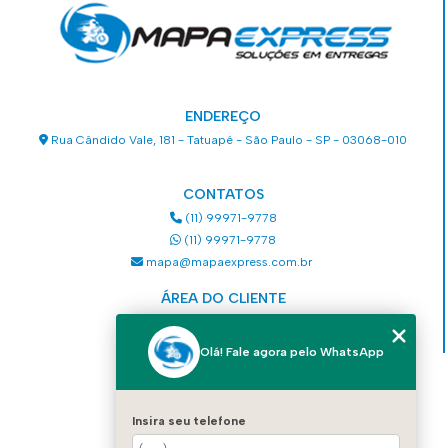
ENDEREÇO
Rua Cândido Vale, 181 - Tatuapé - São Paulo - SP - 03068-010
CONTATOS
(11) 99971-9778
(11) 99971-9778
mapa@mapaexpress.com.br
ÁREA DO CLIENTE
Acesse sua conta
Olá! Fale agora pelo WhatsApp
MENU
HOME
Insira seu telefone
QUEM SOMOS
SERVIÇOS