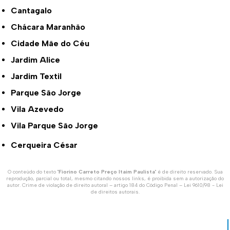
Cantagalo
Chácara Maranhão
Cidade Mãe do Céu
Jardim Alice
Jardim Textil
Parque São Jorge
Vila Azevedo
Vila Parque São Jorge
Cerqueira César
O conteúdo do texto "
Fiorino Carreto Preço Itaim Paulista
" é de direito reservado. Sua
reprodução, parcial ou total, mesmo citando nossos links, é proibida sem a autorização do
autor. Crime de violação de direito autoral – artigo 184 do Código Penal –
Lei 9610/98 - Lei
de direitos autorais
.