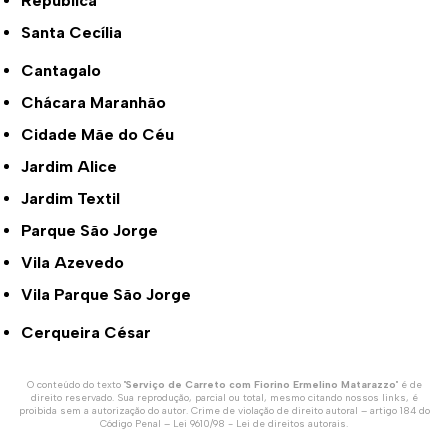
República
Santa Cecília
Cantagalo
Chácara Maranhão
Cidade Mãe do Céu
Jardim Alice
Jardim Textil
Parque São Jorge
Vila Azevedo
Vila Parque São Jorge
Cerqueira César
O conteúdo do texto "
Serviço de Carreto com Fiorino Ermelino Matarazzo
" é de
direito reservado. Sua reprodução, parcial ou total, mesmo citando nossos links, é
proibida sem a autorização do autor. Crime de violação de direito autoral – artigo 184 do
Código Penal –
Lei 9610/98 - Lei de direitos autorais
.