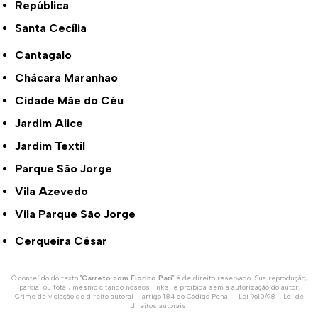
República
Santa Cecília
Cantagalo
Chácara Maranhão
Cidade Mãe do Céu
Jardim Alice
Jardim Textil
Parque São Jorge
Vila Azevedo
Vila Parque São Jorge
Cerqueira César
O conteúdo do texto "
Carreto com Fiorino Pari
" é de direito reservado. Sua reprodução,
parcial ou total, mesmo citando nossos links, é proibida sem a autorização do autor.
Crime de violação de direito autoral – artigo 184 do Código Penal –
Lei 9610/98 - Lei de
direitos autorais
.