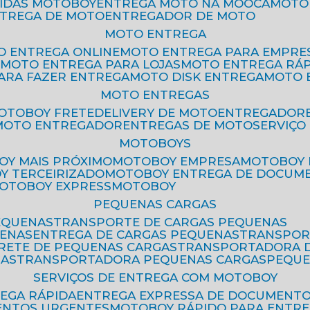
PIDAS MOTOBOY
ENTREGA MOTO NA MOOCA
MOT
NTREGA DE MOTO
ENTREGADOR DE MOTO
MOTO ENTREGA
TO ENTREGA ONLINE
MOTO ENTREGA PARA EMPRE
S
MOTO ENTREGA PARA LOJAS
MOTO ENTREGA RÁ
PARA FAZER ENTREGA
MOTO DISK ENTREGA
MOTO
MOTO ENTREGAS
MOTOBOY FRETE
DELIVERY DE MOTO
ENTREGADOR
MOTO ENTREGADOR
ENTREGAS DE MOTO
SERVIÇ
MOTOBOYS
OY MAIS PRÓXIMO
MOTOBOY EMPRESA
MOTOBOY
OY TERCEIRIZADO
MOTOBOY ENTREGA DE DOCUM
MOTOBOY EXPRESS
MOTOBOY
PEQUENAS CARGAS
EQUENAS
TRANSPORTE DE CARGAS PEQUENAS
UENAS
ENTREGA DE CARGAS PEQUENAS
TRANSPO
FRETE DE PEQUENAS CARGAS
TRANSPORTADORA 
GAS
TRANSPORTADORA PEQUENAS CARGAS
PEQU
SERVIÇOS DE ENTREGA COM MOTOBOY
REGA RÁPIDA
ENTREGA EXPRESSA DE DOCUMENT
ENTOS URGENTES
MOTOBOY RÁPIDO PARA ENTR