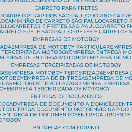
 SÃO PAULO
CAMINHÃO DE ENTREGA SÃO PAULO
CARRETO PARA FRETES
O
CARRETOS RAPIDOS SÃO PAULO
FIORINO CARR
LO
CAMINHÃO DE CARRETO SÃO PAULO
CARRETO 
AULO
CARRETOS E FRETES SÃO PAULO
CARRETO F
CARRETO FRETE SÃO PAULO
FRETES E CARRETOS 
EMPRESAS DE MOTOBOY
ZADA
EMPRESA DE MOTOBOY PARTICULAR
EMPRE
A TERCEIRIZADA MOTOBOY
EMPRESA ENTREGA M
EMPRESA DE ENTREGA MOTOBOY
EMPRESA DE M
EMPRESAS TERCEIRIZADAS DE MOTOBOY
GAS
EMPRESA MOTOBOY TERCEIRIZADA
EMPRESA
 MOTOBOY
EMPRESA DE ENTREGAS
EMPRESA DE 
EGAS
MOTOBOY TERCEIRIZADO MENSAL
EMPRESA
OY
EMPRESA TERCEIRIZADA DE MOTOBOY
ENTREGA DE DOCUMENTO
OOCA
ENTREGA DE DOCUMENTO A DOMICÍLIO
EN
NTO
ENTREGA DOCUMENTO MOTO
ENVIO RÁPID
DE ENTREGA DE DOCUMENTOS
ENTREGA URGENTE
MOTOBOY
ENTREGAS COM FIORINO