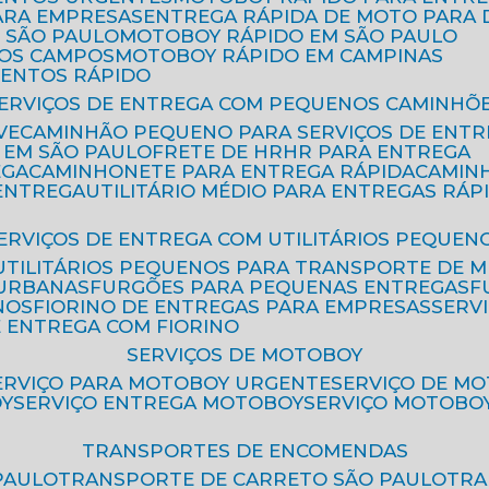
ARA EMPRESAS
ENTREGA RÁPIDA DE MOTO PAR
 SÃO PAULO
MOTOBOY RÁPIDO EM SÃO PAULO
DOS CAMPOS
MOTOBOY RÁPIDO EM CAMPINAS
MENTOS RÁPIDO
SERVIÇOS DE ENTREGA COM PEQUENOS CAMINHÕ
VE
CAMINHÃO PEQUENO PARA SERVIÇOS DE ENTR
 EM SÃO PAULO
FRETE DE HR
HR PARA ENTREGA
EGA
CAMINHONETE PARA ENTREGA RÁPIDA
CAMIN
 ENTREGA
UTILITÁRIO MÉDIO PARA ENTREGAS RÁP
SERVIÇOS DE ENTREGA COM UTILITÁRIOS PEQUEN
UTILITÁRIOS PEQUENOS PARA TRANSPORTE DE 
 URBANAS
FURGÕES PARA PEQUENAS ENTREGAS
NOS
FIORINO DE ENTREGAS PARA EMPRESAS
SERV
E ENTREGA COM FIORINO
SERVIÇOS DE MOTOBOY
SERVIÇO PARA MOTOBOY URGENTE
SERVIÇO DE M
OY
SERVIÇO ENTREGA MOTOBOY
SERVIÇO MOTOBO
TRANSPORTES DE ENCOMENDAS
PAULO
TRANSPORTE DE CARRETO SÃO PAULO
TR