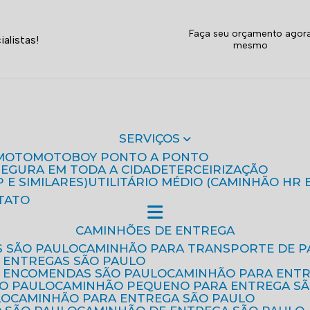
Faça seu orçamento agor
alistas!
mesmo
SERVIÇOS
MOTO
MOTOBOY PONTO A PONTO
 SEGURA EM TODA A CIDADE
TERCEIRIZAÇÃO
P E SIMILARES)
UTILITÁRIO MÉDIO (CAMINHÃO HR 
TATO
CAMINHÕES DE ENTREGA
S SÃO PAULO
CAMINHÃO PARA TRANSPORTE DE P
 ENTREGAS SÃO PAULO
E ENCOMENDAS SÃO PAULO
CAMINHÃO PARA ENT
ÃO PAULO
CAMINHÃO PEQUENO PARA ENTREGA S
LO
CAMINHÃO PARA ENTREGA SÃO PAULO