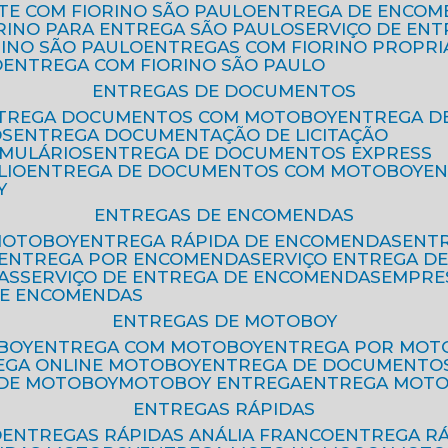
ETE COM FIORINO SÃO PAULO
ENTREGA DE ENCOM
ORINO PARA ENTREGA SÃO PAULO
SERVIÇO DE EN
RINO SÃO PAULO
ENTREGAS COM FIORINO PROPRI
O
ENTREGA COM FIORINO SÃO PAULO
ENTREGAS DE DOCUMENTOS
NTREGA DOCUMENTOS COM MOTOBOY
ENTREGA 
OS
ENTREGA DOCUMENTAÇÃO DE LICITAÇÃO
RMULÁRIOS
ENTREGA DE DOCUMENTOS EXPRESS
LIO
ENTREGA DE DOCUMENTOS COM MOTOBOY
E
Y
ENTREGAS DE ENCOMENDAS
MOTOBOY
ENTREGA RÁPIDA DE ENCOMENDAS
ENT
ENTREGA POR ENCOMENDA
SERVIÇO ENTREGA 
AS
SERVIÇO DE ENTREGA DE ENCOMENDAS
EMPR
DE ENCOMENDAS
ENTREGAS DE MOTOBOY
BOY
ENTREGA COM MOTOBOY
ENTREGA POR MOT
REGA ONLINE MOTOBOY
ENTREGA DE DOCUMENTO
 DE MOTOBOY
MOTOBOY ENTREGA
ENTREGA MOT
ENTREGAS RÁPIDAS
O
ENTREGAS RÁPIDAS ANÁLIA FRANCO
ENTREGA R