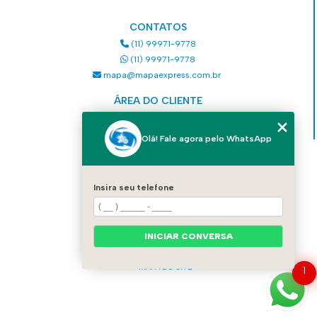
CONTATOS
(11) 99971-9778
(11) 99971-9778
mapa@mapaexpress.com.br
ÁREA DO CLIENTE
Acesse sua conta
Olá! Fale agora pelo WhatsApp
MENU
HOME
Insira seu telefone
QUEM SOMOS
SERVIÇOS
COMO SOLICITAR UM SERVIÇO
INICIAR CONVERSA
CONTATO
CATEGORIAS
MAPA DO SITE
1