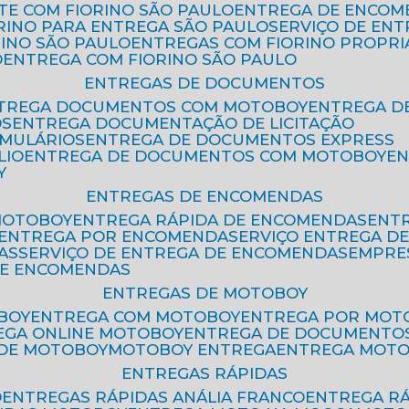
ETE COM FIORINO SÃO PAULO
ENTREGA DE ENCOM
ORINO PARA ENTREGA SÃO PAULO
SERVIÇO DE EN
RINO SÃO PAULO
ENTREGAS COM FIORINO PROPRI
O
ENTREGA COM FIORINO SÃO PAULO
ENTREGAS DE DOCUMENTOS
NTREGA DOCUMENTOS COM MOTOBOY
ENTREGA 
OS
ENTREGA DOCUMENTAÇÃO DE LICITAÇÃO
RMULÁRIOS
ENTREGA DE DOCUMENTOS EXPRESS
LIO
ENTREGA DE DOCUMENTOS COM MOTOBOY
E
Y
ENTREGAS DE ENCOMENDAS
MOTOBOY
ENTREGA RÁPIDA DE ENCOMENDAS
ENT
ENTREGA POR ENCOMENDA
SERVIÇO ENTREGA 
AS
SERVIÇO DE ENTREGA DE ENCOMENDAS
EMPR
DE ENCOMENDAS
ENTREGAS DE MOTOBOY
BOY
ENTREGA COM MOTOBOY
ENTREGA POR MOT
REGA ONLINE MOTOBOY
ENTREGA DE DOCUMENTO
 DE MOTOBOY
MOTOBOY ENTREGA
ENTREGA MOT
ENTREGAS RÁPIDAS
O
ENTREGAS RÁPIDAS ANÁLIA FRANCO
ENTREGA R