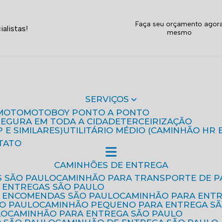
Faça seu orçamento agor
alistas!
mesmo
SERVIÇOS
MOTO
MOTOBOY PONTO A PONTO
 SEGURA EM TODA A CIDADE
TERCEIRIZAÇÃO
P E SIMILARES)
UTILITÁRIO MÉDIO (CAMINHÃO HR 
TATO
CAMINHÕES DE ENTREGA
S SÃO PAULO
CAMINHÃO PARA TRANSPORTE DE P
 ENTREGAS SÃO PAULO
E ENCOMENDAS SÃO PAULO
CAMINHÃO PARA ENT
ÃO PAULO
CAMINHÃO PEQUENO PARA ENTREGA S
LO
CAMINHÃO PARA ENTREGA SÃO PAULO