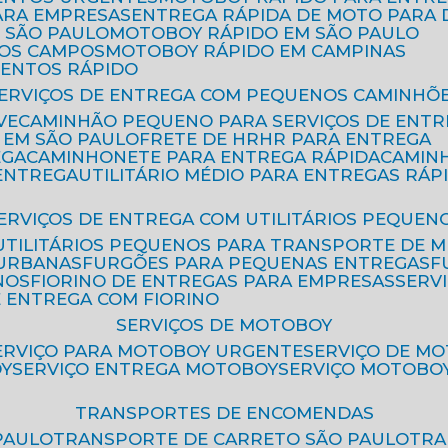
ARA EMPRESAS
ENTREGA RÁPIDA DE MOTO PAR
 SÃO PAULO
MOTOBOY RÁPIDO EM SÃO PAULO
DOS CAMPOS
MOTOBOY RÁPIDO EM CAMPINAS
MENTOS RÁPIDO
SERVIÇOS DE ENTREGA COM PEQUENOS CAMINHÕ
VE
CAMINHÃO PEQUENO PARA SERVIÇOS DE ENTR
 EM SÃO PAULO
FRETE DE HR
HR PARA ENTREGA
EGA
CAMINHONETE PARA ENTREGA RÁPIDA
CAMIN
 ENTREGA
UTILITÁRIO MÉDIO PARA ENTREGAS RÁP
SERVIÇOS DE ENTREGA COM UTILITÁRIOS PEQUEN
UTILITÁRIOS PEQUENOS PARA TRANSPORTE DE 
 URBANAS
FURGÕES PARA PEQUENAS ENTREGAS
NOS
FIORINO DE ENTREGAS PARA EMPRESAS
SERV
E ENTREGA COM FIORINO
SERVIÇOS DE MOTOBOY
SERVIÇO PARA MOTOBOY URGENTE
SERVIÇO DE M
OY
SERVIÇO ENTREGA MOTOBOY
SERVIÇO MOTOBO
TRANSPORTES DE ENCOMENDAS
PAULO
TRANSPORTE DE CARRETO SÃO PAULO
TR