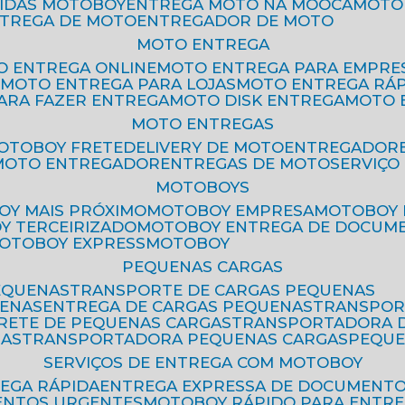
PIDAS MOTOBOY
ENTREGA MOTO NA MOOCA
MOT
NTREGA DE MOTO
ENTREGADOR DE MOTO
MOTO ENTREGA
TO ENTREGA ONLINE
MOTO ENTREGA PARA EMPRE
S
MOTO ENTREGA PARA LOJAS
MOTO ENTREGA RÁ
PARA FAZER ENTREGA
MOTO DISK ENTREGA
MOTO
MOTO ENTREGAS
MOTOBOY FRETE
DELIVERY DE MOTO
ENTREGADOR
MOTO ENTREGADOR
ENTREGAS DE MOTO
SERVIÇ
MOTOBOYS
OY MAIS PRÓXIMO
MOTOBOY EMPRESA
MOTOBOY
OY TERCEIRIZADO
MOTOBOY ENTREGA DE DOCUM
MOTOBOY EXPRESS
MOTOBOY
PEQUENAS CARGAS
EQUENAS
TRANSPORTE DE CARGAS PEQUENAS
UENAS
ENTREGA DE CARGAS PEQUENAS
TRANSPO
FRETE DE PEQUENAS CARGAS
TRANSPORTADORA 
GAS
TRANSPORTADORA PEQUENAS CARGAS
PEQU
SERVIÇOS DE ENTREGA COM MOTOBOY
REGA RÁPIDA
ENTREGA EXPRESSA DE DOCUMENT
ENTOS URGENTES
MOTOBOY RÁPIDO PARA ENTR