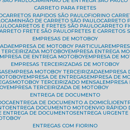
 SÃO PAULO
CAMINHÃO DE ENTREGA SÃO PAULO
CARRETO PARA FRETES
O
CARRETOS RAPIDOS SÃO PAULO
FIORINO CARR
LO
CAMINHÃO DE CARRETO SÃO PAULO
CARRETO 
AULO
CARRETOS E FRETES SÃO PAULO
CARRETO F
CARRETO FRETE SÃO PAULO
FRETES E CARRETOS 
EMPRESAS DE MOTOBOY
ZADA
EMPRESA DE MOTOBOY PARTICULAR
EMPRE
A TERCEIRIZADA MOTOBOY
EMPRESA ENTREGA M
EMPRESA DE ENTREGA MOTOBOY
EMPRESA DE M
EMPRESAS TERCEIRIZADAS DE MOTOBOY
GAS
EMPRESA MOTOBOY TERCEIRIZADA
EMPRESA
 MOTOBOY
EMPRESA DE ENTREGAS
EMPRESA DE 
EGAS
MOTOBOY TERCEIRIZADO MENSAL
EMPRESA
OY
EMPRESA TERCEIRIZADA DE MOTOBOY
ENTREGA DE DOCUMENTO
OOCA
ENTREGA DE DOCUMENTO A DOMICÍLIO
EN
NTO
ENTREGA DOCUMENTO MOTO
ENVIO RÁPID
DE ENTREGA DE DOCUMENTOS
ENTREGA URGENTE
MOTOBOY
ENTREGAS COM FIORINO