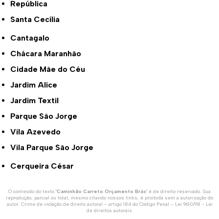
República
Santa Cecília
Cantagalo
Chácara Maranhão
Cidade Mãe do Céu
Jardim Alice
Jardim Textil
Parque São Jorge
Vila Azevedo
Vila Parque São Jorge
Cerqueira César
O conteúdo do texto "
Caminhão Carreto Orçamento Brás
" é de direito reservado. Sua
reprodução, parcial ou total, mesmo citando nossos links, é proibida sem a autorização do
autor. Crime de violação de direito autoral – artigo 184 do Código Penal –
Lei 9610/98 - Lei
de direitos autorais
.