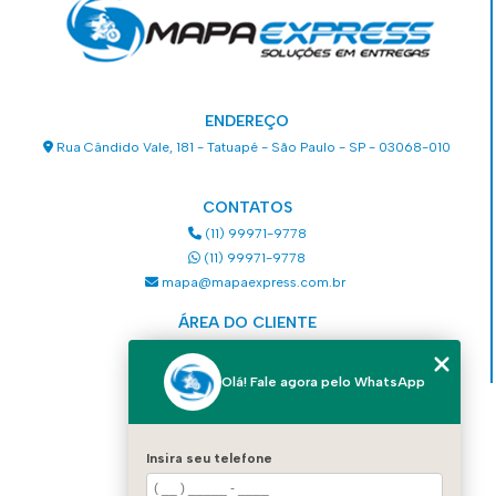
ENDEREÇO
Rua Cândido Vale, 181 - Tatuapé - São Paulo - SP - 03068-010
CONTATOS
(11) 99971-9778
(11) 99971-9778
mapa@mapaexpress.com.br
ÁREA DO CLIENTE
Acesse sua conta
Olá! Fale agora pelo WhatsApp
MENU
HOME
Insira seu telefone
QUEM SOMOS
SERVIÇOS