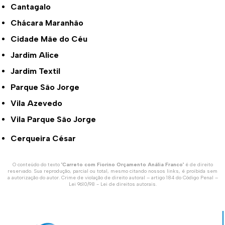
Cantagalo
Chácara Maranhão
Cidade Mãe do Céu
Jardim Alice
Jardim Textil
Parque São Jorge
Vila Azevedo
Vila Parque São Jorge
Cerqueira César
O conteúdo do texto "
Carreto com Fiorino Orçamento Anália Franco
" é de direito
reservado. Sua reprodução, parcial ou total, mesmo citando nossos links, é proibida sem
a autorização do autor. Crime de violação de direito autoral – artigo 184 do Código Penal –
Lei 9610/98 - Lei de direitos autorais
.