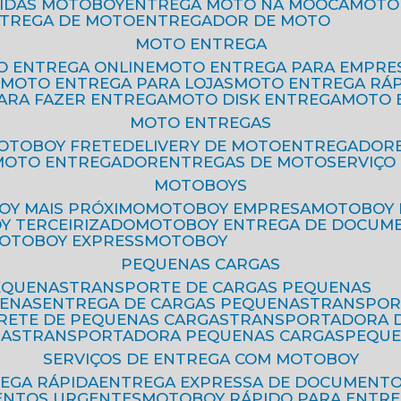
PIDAS MOTOBOY
ENTREGA MOTO NA MOOCA
MOT
NTREGA DE MOTO
ENTREGADOR DE MOTO
MOTO ENTREGA
TO ENTREGA ONLINE
MOTO ENTREGA PARA EMPRE
S
MOTO ENTREGA PARA LOJAS
MOTO ENTREGA RÁ
PARA FAZER ENTREGA
MOTO DISK ENTREGA
MOTO
MOTO ENTREGAS
MOTOBOY FRETE
DELIVERY DE MOTO
ENTREGADOR
MOTO ENTREGADOR
ENTREGAS DE MOTO
SERVIÇ
MOTOBOYS
OY MAIS PRÓXIMO
MOTOBOY EMPRESA
MOTOBOY
OY TERCEIRIZADO
MOTOBOY ENTREGA DE DOCUM
MOTOBOY EXPRESS
MOTOBOY
PEQUENAS CARGAS
EQUENAS
TRANSPORTE DE CARGAS PEQUENAS
UENAS
ENTREGA DE CARGAS PEQUENAS
TRANSPO
FRETE DE PEQUENAS CARGAS
TRANSPORTADORA 
GAS
TRANSPORTADORA PEQUENAS CARGAS
PEQU
SERVIÇOS DE ENTREGA COM MOTOBOY
REGA RÁPIDA
ENTREGA EXPRESSA DE DOCUMENT
ENTOS URGENTES
MOTOBOY RÁPIDO PARA ENTR