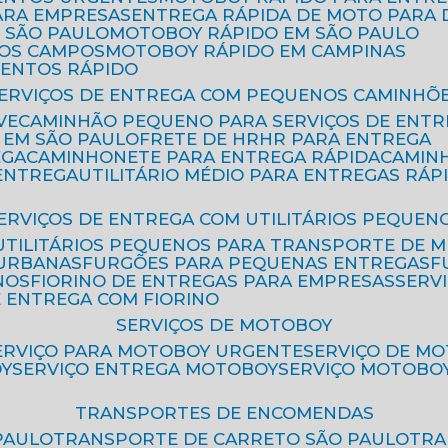
ARA EMPRESAS
ENTREGA RÁPIDA DE MOTO PAR
 SÃO PAULO
MOTOBOY RÁPIDO EM SÃO PAULO
DOS CAMPOS
MOTOBOY RÁPIDO EM CAMPINAS
MENTOS RÁPIDO
SERVIÇOS DE ENTREGA COM PEQUENOS CAMINHÕ
VE
CAMINHÃO PEQUENO PARA SERVIÇOS DE ENTR
 EM SÃO PAULO
FRETE DE HR
HR PARA ENTREGA
EGA
CAMINHONETE PARA ENTREGA RÁPIDA
CAMIN
 ENTREGA
UTILITÁRIO MÉDIO PARA ENTREGAS RÁP
SERVIÇOS DE ENTREGA COM UTILITÁRIOS PEQUEN
UTILITÁRIOS PEQUENOS PARA TRANSPORTE DE 
 URBANAS
FURGÕES PARA PEQUENAS ENTREGAS
NOS
FIORINO DE ENTREGAS PARA EMPRESAS
SERV
E ENTREGA COM FIORINO
SERVIÇOS DE MOTOBOY
SERVIÇO PARA MOTOBOY URGENTE
SERVIÇO DE M
OY
SERVIÇO ENTREGA MOTOBOY
SERVIÇO MOTOBO
TRANSPORTES DE ENCOMENDAS
PAULO
TRANSPORTE DE CARRETO SÃO PAULO
TR