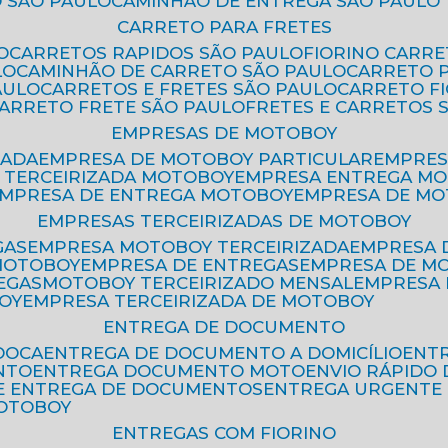
 SÃO PAULO
CAMINHÃO DE ENTREGA SÃO PAULO
CARRETO PARA FRETES
O
CARRETOS RAPIDOS SÃO PAULO
FIORINO CARR
LO
CAMINHÃO DE CARRETO SÃO PAULO
CARRETO 
AULO
CARRETOS E FRETES SÃO PAULO
CARRETO F
CARRETO FRETE SÃO PAULO
FRETES E CARRETOS 
EMPRESAS DE MOTOBOY
ZADA
EMPRESA DE MOTOBOY PARTICULAR
EMPRE
A TERCEIRIZADA MOTOBOY
EMPRESA ENTREGA M
EMPRESA DE ENTREGA MOTOBOY
EMPRESA DE M
EMPRESAS TERCEIRIZADAS DE MOTOBOY
GAS
EMPRESA MOTOBOY TERCEIRIZADA
EMPRESA
 MOTOBOY
EMPRESA DE ENTREGAS
EMPRESA DE 
EGAS
MOTOBOY TERCEIRIZADO MENSAL
EMPRESA
OY
EMPRESA TERCEIRIZADA DE MOTOBOY
ENTREGA DE DOCUMENTO
OOCA
ENTREGA DE DOCUMENTO A DOMICÍLIO
EN
NTO
ENTREGA DOCUMENTO MOTO
ENVIO RÁPID
DE ENTREGA DE DOCUMENTOS
ENTREGA URGENTE
MOTOBOY
ENTREGAS COM FIORINO