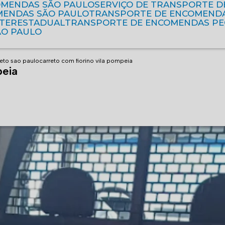
OMENDAS SÃO PAULO
SERVIÇO DE TRANSPORTE 
MENDAS SÃO PAULO
TRANSPORTE DE ENCOMEND
NTERESTADUAL
TRANSPORTE DE ENCOMENDAS P
ÃO PAULO
eto sao paulo
carreto com fiorino vila pompeia
peia