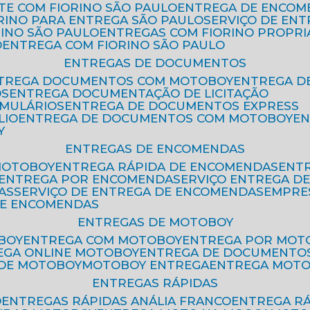
ETE COM FIORINO SÃO PAULO
ENTREGA DE ENCOM
ORINO PARA ENTREGA SÃO PAULO
SERVIÇO DE EN
RINO SÃO PAULO
ENTREGAS COM FIORINO PROPRI
O
ENTREGA COM FIORINO SÃO PAULO
ENTREGAS DE DOCUMENTOS
NTREGA DOCUMENTOS COM MOTOBOY
ENTREGA 
OS
ENTREGA DOCUMENTAÇÃO DE LICITAÇÃO
RMULÁRIOS
ENTREGA DE DOCUMENTOS EXPRESS
LIO
ENTREGA DE DOCUMENTOS COM MOTOBOY
E
Y
ENTREGAS DE ENCOMENDAS
MOTOBOY
ENTREGA RÁPIDA DE ENCOMENDAS
ENT
ENTREGA POR ENCOMENDA
SERVIÇO ENTREGA 
AS
SERVIÇO DE ENTREGA DE ENCOMENDAS
EMPR
DE ENCOMENDAS
ENTREGAS DE MOTOBOY
BOY
ENTREGA COM MOTOBOY
ENTREGA POR MOT
REGA ONLINE MOTOBOY
ENTREGA DE DOCUMENTO
 DE MOTOBOY
MOTOBOY ENTREGA
ENTREGA MOT
ENTREGAS RÁPIDAS
O
ENTREGAS RÁPIDAS ANÁLIA FRANCO
ENTREGA R