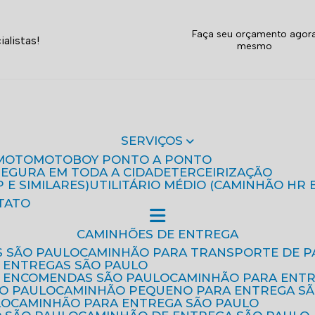
Faça seu orçamento agor
alistas!
mesmo
SERVIÇOS
MOTO
MOTOBOY PONTO A PONTO
 SEGURA EM TODA A CIDADE
TERCEIRIZAÇÃO
P E SIMILARES)
UTILITÁRIO MÉDIO (CAMINHÃO HR 
TATO
CAMINHÕES DE ENTREGA
S SÃO PAULO
CAMINHÃO PARA TRANSPORTE DE P
 ENTREGAS SÃO PAULO
E ENCOMENDAS SÃO PAULO
CAMINHÃO PARA ENT
ÃO PAULO
CAMINHÃO PEQUENO PARA ENTREGA S
LO
CAMINHÃO PARA ENTREGA SÃO PAULO