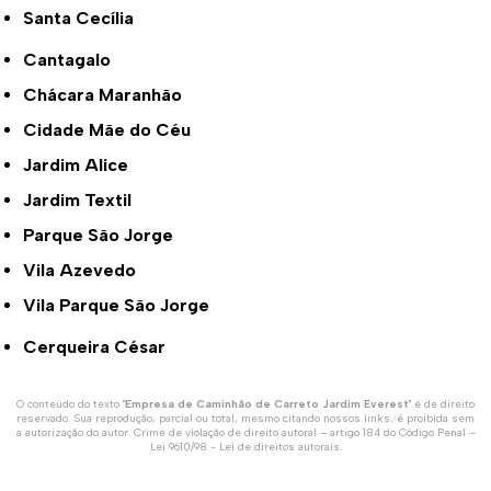
Santa Cecília
Cantagalo
Chácara Maranhão
Cidade Mãe do Céu
Jardim Alice
Jardim Textil
Parque São Jorge
Vila Azevedo
Vila Parque São Jorge
Cerqueira César
O conteúdo do texto "
Empresa de Caminhão de Carreto Jardim Everest
" é de direito
reservado. Sua reprodução, parcial ou total, mesmo citando nossos links, é proibida sem
a autorização do autor. Crime de violação de direito autoral – artigo 184 do Código Penal –
Lei 9610/98 - Lei de direitos autorais
.