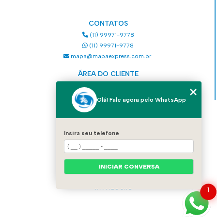
CONTATOS
(11) 99971-9778
(11) 99971-9778
mapa@mapaexpress.com.br
ÁREA DO CLIENTE
Acesse sua conta
Olá! Fale agora pelo WhatsApp
MENU
HOME
Insira seu telefone
QUEM SOMOS
SERVIÇOS
COMO SOLICITAR UM SERVIÇO
CONTATO
INICIAR CONVERSA
CATEGORIAS
MAPA DO SITE
1