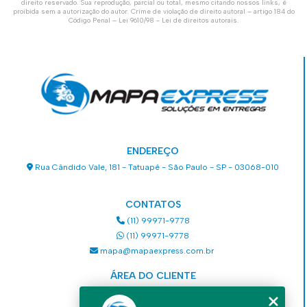
direito reservado. Sua reprodução, parcial ou total, mesmo citando nossos links, é
proibida sem a autorização do autor. Crime de violação de direito autoral – artigo 184 do
Código Penal –
Lei 9610/98 - Lei de direitos autorais
.
ENDEREÇO
Rua Cândido Vale, 181 - Tatuapé - São Paulo - SP - 03068-010
CONTATOS
(11) 99971-9778
(11) 99971-9778
mapa@mapaexpress.com.br
ÁREA DO CLIENTE
Acesse sua conta