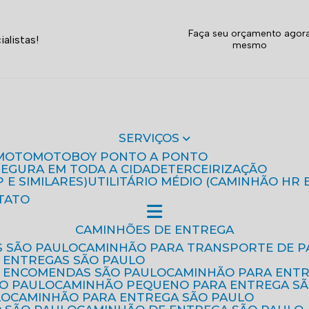
Faça seu orçamento agor
alistas!
mesmo
SERVIÇOS
MOTO
MOTOBOY PONTO A PONTO
 SEGURA EM TODA A CIDADE
TERCEIRIZAÇÃO
P E SIMILARES)
UTILITÁRIO MÉDIO (CAMINHÃO HR 
TATO
CAMINHÕES DE ENTREGA
S SÃO PAULO
CAMINHÃO PARA TRANSPORTE DE P
 ENTREGAS SÃO PAULO
E ENCOMENDAS SÃO PAULO
CAMINHÃO PARA ENT
ÃO PAULO
CAMINHÃO PEQUENO PARA ENTREGA S
LO
CAMINHÃO PARA ENTREGA SÃO PAULO