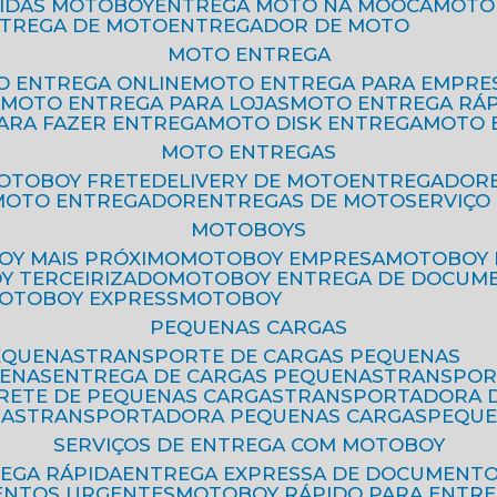
PIDAS MOTOBOY
ENTREGA MOTO NA MOOCA
MOT
NTREGA DE MOTO
ENTREGADOR DE MOTO
MOTO ENTREGA
TO ENTREGA ONLINE
MOTO ENTREGA PARA EMPRE
S
MOTO ENTREGA PARA LOJAS
MOTO ENTREGA RÁ
PARA FAZER ENTREGA
MOTO DISK ENTREGA
MOTO
MOTO ENTREGAS
MOTOBOY FRETE
DELIVERY DE MOTO
ENTREGADOR
MOTO ENTREGADOR
ENTREGAS DE MOTO
SERVIÇ
MOTOBOYS
OY MAIS PRÓXIMO
MOTOBOY EMPRESA
MOTOBOY
OY TERCEIRIZADO
MOTOBOY ENTREGA DE DOCUM
MOTOBOY EXPRESS
MOTOBOY
PEQUENAS CARGAS
EQUENAS
TRANSPORTE DE CARGAS PEQUENAS
UENAS
ENTREGA DE CARGAS PEQUENAS
TRANSPO
FRETE DE PEQUENAS CARGAS
TRANSPORTADORA 
GAS
TRANSPORTADORA PEQUENAS CARGAS
PEQU
SERVIÇOS DE ENTREGA COM MOTOBOY
REGA RÁPIDA
ENTREGA EXPRESSA DE DOCUMENT
ENTOS URGENTES
MOTOBOY RÁPIDO PARA ENTR