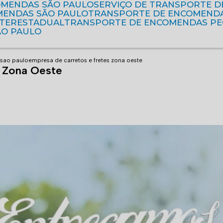
OMENDAS SÃO PAULO
SERVIÇO DE TRANSPORTE 
MENDAS SÃO PAULO
TRANSPORTE DE ENCOMEND
NTERESTADUAL
TRANSPORTE DE ENCOMENDAS P
ÃO PAULO
 sao paulo
empresa de carretos e fretes zona oeste
s Zona Oeste