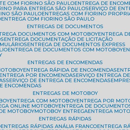
ETE COM FIORINO SÃO PAULO
ENTREGA DE ENCOM
ORINO PARA ENTREGA SÃO PAULO
SERVIÇO DE EN
RINO SÃO PAULO
ENTREGAS COM FIORINO PROPRI
O
ENTREGA COM FIORINO SÃO PAULO
ENTREGAS DE DOCUMENTOS
NTREGA DOCUMENTOS COM MOTOBOY
ENTREGA 
OS
ENTREGA DOCUMENTAÇÃO DE LICITAÇÃO
RMULÁRIOS
ENTREGA DE DOCUMENTOS EXPRESS
LIO
ENTREGA DE DOCUMENTOS COM MOTOBOY
E
Y
ENTREGAS DE ENCOMENDAS
MOTOBOY
ENTREGA RÁPIDA DE ENCOMENDAS
ENT
ENTREGA POR ENCOMENDA
SERVIÇO ENTREGA 
AS
SERVIÇO DE ENTREGA DE ENCOMENDAS
EMPR
DE ENCOMENDAS
ENTREGAS DE MOTOBOY
BOY
ENTREGA COM MOTOBOY
ENTREGA POR MOT
REGA ONLINE MOTOBOY
ENTREGA DE DOCUMENTO
 DE MOTOBOY
MOTOBOY ENTREGA
ENTREGA MOT
ENTREGAS RÁPIDAS
O
ENTREGAS RÁPIDAS ANÁLIA FRANCO
ENTREGA R