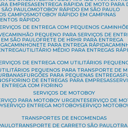
ARA EMPRESAS
ENTREGA RÁPIDA DE MOTO PAR
 SÃO PAULO
MOTOBOY RÁPIDO EM SÃO PAULO
DOS CAMPOS
MOTOBOY RÁPIDO EM CAMPINAS
MENTOS RÁPIDO
SERVIÇOS DE ENTREGA COM PEQUENOS CAMINHÕ
VE
CAMINHÃO PEQUENO PARA SERVIÇOS DE ENTR
 EM SÃO PAULO
FRETE DE HR
HR PARA ENTREGA
EGA
CAMINHONETE PARA ENTREGA RÁPIDA
CAMIN
 ENTREGA
UTILITÁRIO MÉDIO PARA ENTREGAS RÁP
SERVIÇOS DE ENTREGA COM UTILITÁRIOS PEQUEN
UTILITÁRIOS PEQUENOS PARA TRANSPORTE DE 
 URBANAS
FURGÕES PARA PEQUENAS ENTREGAS
NOS
FIORINO DE ENTREGAS PARA EMPRESAS
SERV
E ENTREGA COM FIORINO
SERVIÇOS DE MOTOBOY
SERVIÇO PARA MOTOBOY URGENTE
SERVIÇO DE M
OY
SERVIÇO ENTREGA MOTOBOY
SERVIÇO MOTOBO
TRANSPORTES DE ENCOMENDAS
PAULO
TRANSPORTE DE CARRETO SÃO PAULO
TR