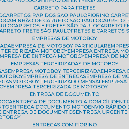
 SÃO PAULO
CAMINHÃO DE ENTREGA SÃO PAULO
CARRETO PARA FRETES
O
CARRETOS RAPIDOS SÃO PAULO
FIORINO CARR
LO
CAMINHÃO DE CARRETO SÃO PAULO
CARRETO 
AULO
CARRETOS E FRETES SÃO PAULO
CARRETO F
CARRETO FRETE SÃO PAULO
FRETES E CARRETOS 
EMPRESAS DE MOTOBOY
ZADA
EMPRESA DE MOTOBOY PARTICULAR
EMPRE
A TERCEIRIZADA MOTOBOY
EMPRESA ENTREGA M
EMPRESA DE ENTREGA MOTOBOY
EMPRESA DE M
EMPRESAS TERCEIRIZADAS DE MOTOBOY
GAS
EMPRESA MOTOBOY TERCEIRIZADA
EMPRESA
 MOTOBOY
EMPRESA DE ENTREGAS
EMPRESA DE 
EGAS
MOTOBOY TERCEIRIZADO MENSAL
EMPRESA
OY
EMPRESA TERCEIRIZADA DE MOTOBOY
ENTREGA DE DOCUMENTO
OOCA
ENTREGA DE DOCUMENTO A DOMICÍLIO
EN
NTO
ENTREGA DOCUMENTO MOTO
ENVIO RÁPID
DE ENTREGA DE DOCUMENTOS
ENTREGA URGENTE
MOTOBOY
ENTREGAS COM FIORINO