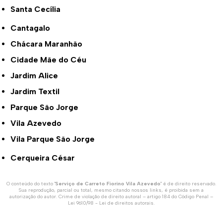
Santa Cecília
Cantagalo
Chácara Maranhão
Cidade Mãe do Céu
Jardim Alice
Jardim Textil
Parque São Jorge
Vila Azevedo
Vila Parque São Jorge
Cerqueira César
O conteúdo do texto "
Serviço de Carreto Fiorino Vila Azevedo
" é de direito reservado.
Sua reprodução, parcial ou total, mesmo citando nossos links, é proibida sem a
autorização do autor. Crime de violação de direito autoral – artigo 184 do Código Penal –
Lei 9610/98 - Lei de direitos autorais
.