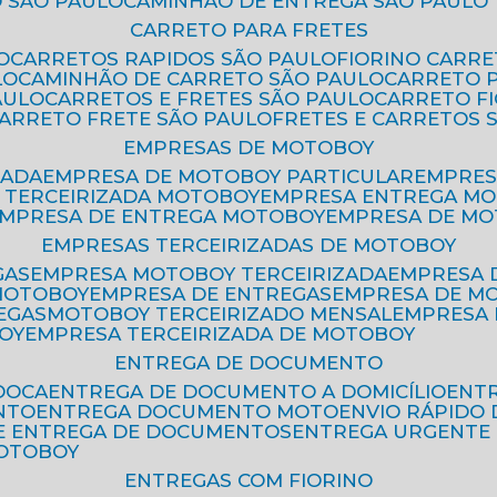
 SÃO PAULO
CAMINHÃO DE ENTREGA SÃO PAULO
CARRETO PARA FRETES
O
CARRETOS RAPIDOS SÃO PAULO
FIORINO CARR
LO
CAMINHÃO DE CARRETO SÃO PAULO
CARRETO 
AULO
CARRETOS E FRETES SÃO PAULO
CARRETO F
CARRETO FRETE SÃO PAULO
FRETES E CARRETOS 
EMPRESAS DE MOTOBOY
ZADA
EMPRESA DE MOTOBOY PARTICULAR
EMPRE
A TERCEIRIZADA MOTOBOY
EMPRESA ENTREGA M
EMPRESA DE ENTREGA MOTOBOY
EMPRESA DE M
EMPRESAS TERCEIRIZADAS DE MOTOBOY
GAS
EMPRESA MOTOBOY TERCEIRIZADA
EMPRESA
 MOTOBOY
EMPRESA DE ENTREGAS
EMPRESA DE 
EGAS
MOTOBOY TERCEIRIZADO MENSAL
EMPRESA
OY
EMPRESA TERCEIRIZADA DE MOTOBOY
ENTREGA DE DOCUMENTO
OOCA
ENTREGA DE DOCUMENTO A DOMICÍLIO
EN
NTO
ENTREGA DOCUMENTO MOTO
ENVIO RÁPID
DE ENTREGA DE DOCUMENTOS
ENTREGA URGENTE
MOTOBOY
ENTREGAS COM FIORINO