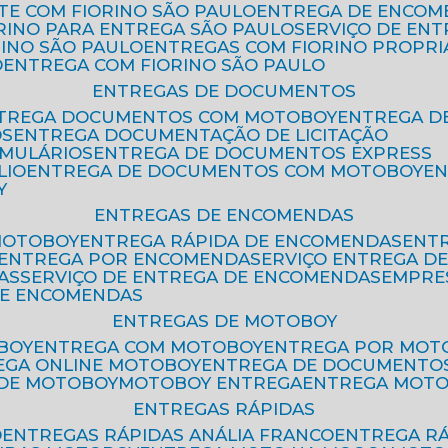
ETE COM FIORINO SÃO PAULO
ENTREGA DE ENCOM
ORINO PARA ENTREGA SÃO PAULO
SERVIÇO DE EN
RINO SÃO PAULO
ENTREGAS COM FIORINO PROPRI
O
ENTREGA COM FIORINO SÃO PAULO
ENTREGAS DE DOCUMENTOS
NTREGA DOCUMENTOS COM MOTOBOY
ENTREGA 
OS
ENTREGA DOCUMENTAÇÃO DE LICITAÇÃO
RMULÁRIOS
ENTREGA DE DOCUMENTOS EXPRESS
LIO
ENTREGA DE DOCUMENTOS COM MOTOBOY
E
Y
ENTREGAS DE ENCOMENDAS
MOTOBOY
ENTREGA RÁPIDA DE ENCOMENDAS
ENT
ENTREGA POR ENCOMENDA
SERVIÇO ENTREGA 
AS
SERVIÇO DE ENTREGA DE ENCOMENDAS
EMPR
DE ENCOMENDAS
ENTREGAS DE MOTOBOY
BOY
ENTREGA COM MOTOBOY
ENTREGA POR MOT
REGA ONLINE MOTOBOY
ENTREGA DE DOCUMENTO
 DE MOTOBOY
MOTOBOY ENTREGA
ENTREGA MOT
ENTREGAS RÁPIDAS
O
ENTREGAS RÁPIDAS ANÁLIA FRANCO
ENTREGA R