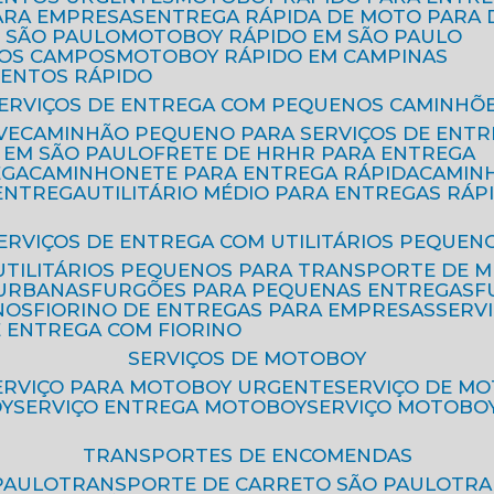
ARA EMPRESAS
ENTREGA RÁPIDA DE MOTO PAR
 SÃO PAULO
MOTOBOY RÁPIDO EM SÃO PAULO
DOS CAMPOS
MOTOBOY RÁPIDO EM CAMPINAS
MENTOS RÁPIDO
SERVIÇOS DE ENTREGA COM PEQUENOS CAMINHÕ
VE
CAMINHÃO PEQUENO PARA SERVIÇOS DE ENTR
 EM SÃO PAULO
FRETE DE HR
HR PARA ENTREGA
EGA
CAMINHONETE PARA ENTREGA RÁPIDA
CAMIN
 ENTREGA
UTILITÁRIO MÉDIO PARA ENTREGAS RÁP
SERVIÇOS DE ENTREGA COM UTILITÁRIOS PEQUEN
UTILITÁRIOS PEQUENOS PARA TRANSPORTE DE 
 URBANAS
FURGÕES PARA PEQUENAS ENTREGAS
NOS
FIORINO DE ENTREGAS PARA EMPRESAS
SERV
E ENTREGA COM FIORINO
SERVIÇOS DE MOTOBOY
SERVIÇO PARA MOTOBOY URGENTE
SERVIÇO DE M
OY
SERVIÇO ENTREGA MOTOBOY
SERVIÇO MOTOBO
TRANSPORTES DE ENCOMENDAS
PAULO
TRANSPORTE DE CARRETO SÃO PAULO
TR