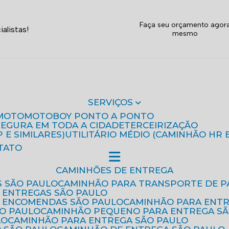
Faça seu orçamento agor
alistas!
mesmo
SERVIÇOS
MOTO
MOTOBOY PONTO A PONTO
 SEGURA EM TODA A CIDADE
TERCEIRIZAÇÃO
P E SIMILARES)
UTILITÁRIO MÉDIO (CAMINHÃO HR 
TATO
CAMINHÕES DE ENTREGA
S SÃO PAULO
CAMINHÃO PARA TRANSPORTE DE P
 ENTREGAS SÃO PAULO
E ENCOMENDAS SÃO PAULO
CAMINHÃO PARA ENT
ÃO PAULO
CAMINHÃO PEQUENO PARA ENTREGA S
LO
CAMINHÃO PARA ENTREGA SÃO PAULO