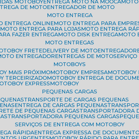
PIDAS MOTOBOY
ENTREGA MOTO NA MOOCA
MOT
NTREGA DE MOTO
ENTREGADOR DE MOTO
MOTO ENTREGA
TO ENTREGA ONLINE
MOTO ENTREGA PARA EMPRE
S
MOTO ENTREGA PARA LOJAS
MOTO ENTREGA RÁ
PARA FAZER ENTREGA
MOTO DISK ENTREGA
MOTO
MOTO ENTREGAS
MOTOBOY FRETE
DELIVERY DE MOTO
ENTREGADOR
MOTO ENTREGADOR
ENTREGAS DE MOTO
SERVIÇ
MOTOBOYS
OY MAIS PRÓXIMO
MOTOBOY EMPRESA
MOTOBOY
OY TERCEIRIZADO
MOTOBOY ENTREGA DE DOCUM
MOTOBOY EXPRESS
MOTOBOY
PEQUENAS CARGAS
EQUENAS
TRANSPORTE DE CARGAS PEQUENAS
UENAS
ENTREGA DE CARGAS PEQUENAS
TRANSPO
FRETE DE PEQUENAS CARGAS
TRANSPORTADORA 
GAS
TRANSPORTADORA PEQUENAS CARGAS
PEQU
SERVIÇOS DE ENTREGA COM MOTOBOY
REGA RÁPIDA
ENTREGA EXPRESSA DE DOCUMENT
ENTOS URGENTES
MOTOBOY RÁPIDO PARA ENTR