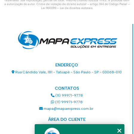
reservado. Sua reprodução, parcial ou total, mesmo citando nossos links, é proibida sem
a autorização do autor. Crime de violação de direito autoral – artigo 184 do Código Penal –
Lei 9610/98 - Lei de direitos autorais
.
ENDEREÇO
Rua Cândido Vale, 181 - Tatuapé - São Paulo - SP - 03068-010
CONTATOS
(11) 99971-9778
(11) 99971-9778
mapa@mapaexpress.com.br
ÁREA DO CLIENTE
Acesse sua conta