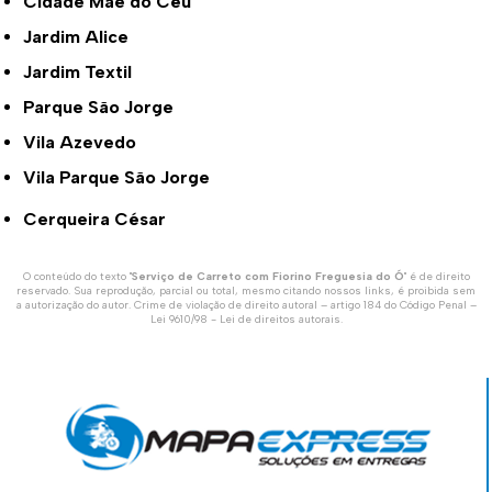
Cidade Mãe do Céu
Jardim Alice
Jardim Textil
Parque São Jorge
Vila Azevedo
Vila Parque São Jorge
Cerqueira César
O conteúdo do texto "
Serviço de Carreto com Fiorino Freguesia do Ó
" é de direito
reservado. Sua reprodução, parcial ou total, mesmo citando nossos links, é proibida sem
a autorização do autor. Crime de violação de direito autoral – artigo 184 do Código Penal –
Lei 9610/98 - Lei de direitos autorais
.