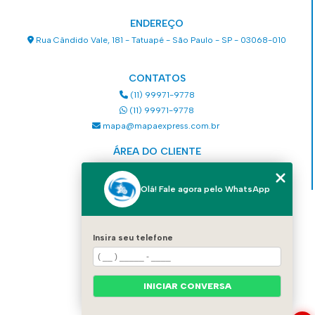
ENDEREÇO
Rua Cândido Vale, 181 - Tatuapé - São Paulo - SP - 03068-010
CONTATOS
(11) 99971-9778
(11) 99971-9778
mapa@mapaexpress.com.br
ÁREA DO CLIENTE
Acesse sua conta
Olá! Fale agora pelo WhatsApp
MENU
HOME
Insira seu telefone
QUEM SOMOS
SERVIÇOS
COMO SOLICITAR UM SERVIÇO
CONTATO
INICIAR CONVERSA
CATEGORIAS