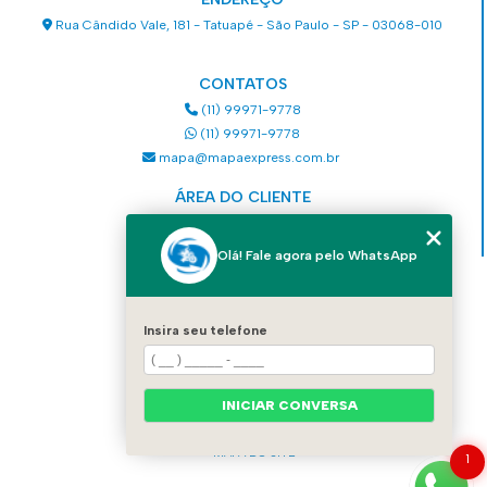
Rua Cândido Vale, 181 - Tatuapé - São Paulo - SP - 03068-010
CONTATOS
(11) 99971-9778
(11) 99971-9778
mapa@mapaexpress.com.br
ÁREA DO CLIENTE
Acesse sua conta
Olá! Fale agora pelo WhatsApp
MENU
HOME
Insira seu telefone
QUEM SOMOS
SERVIÇOS
COMO SOLICITAR UM SERVIÇO
CONTATO
INICIAR CONVERSA
CATEGORIAS
MAPA DO SITE
1