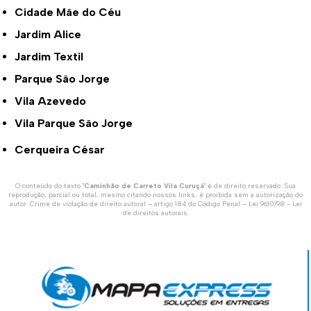
Cidade Mãe do Céu
Jardim Alice
Jardim Textil
Parque São Jorge
Vila Azevedo
Vila Parque São Jorge
Cerqueira César
O conteúdo do texto "
Caminhão de Carreto Vila Curuçá
" é de direito reservado. Sua
reprodução, parcial ou total, mesmo citando nossos links, é proibida sem a autorização do
autor. Crime de violação de direito autoral – artigo 184 do Código Penal –
Lei 9610/98 - Lei
de direitos autorais
.