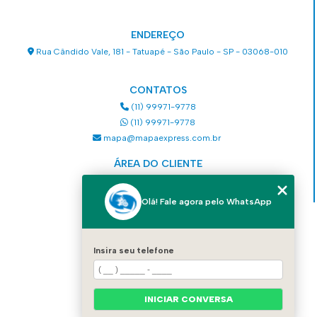
ENDEREÇO
Rua Cândido Vale, 181 - Tatuapé - São Paulo - SP - 03068-010
CONTATOS
(11) 99971-9778
(11) 99971-9778
mapa@mapaexpress.com.br
ÁREA DO CLIENTE
Acesse sua conta
Olá! Fale agora pelo WhatsApp
MENU
HOME
Insira seu telefone
QUEM SOMOS
SERVIÇOS
COMO SOLICITAR UM SERVIÇO
INICIAR CONVERSA
CONTATO
CATEGORIAS