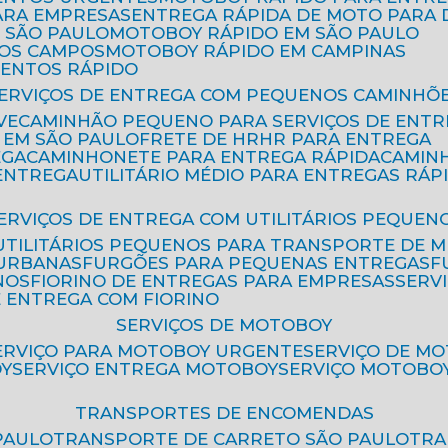
ARA EMPRESAS
ENTREGA RÁPIDA DE MOTO PAR
 SÃO PAULO
MOTOBOY RÁPIDO EM SÃO PAULO
DOS CAMPOS
MOTOBOY RÁPIDO EM CAMPINAS
MENTOS RÁPIDO
SERVIÇOS DE ENTREGA COM PEQUENOS CAMINHÕ
VE
CAMINHÃO PEQUENO PARA SERVIÇOS DE ENTR
 EM SÃO PAULO
FRETE DE HR
HR PARA ENTREGA
EGA
CAMINHONETE PARA ENTREGA RÁPIDA
CAMIN
 ENTREGA
UTILITÁRIO MÉDIO PARA ENTREGAS RÁP
SERVIÇOS DE ENTREGA COM UTILITÁRIOS PEQUEN
UTILITÁRIOS PEQUENOS PARA TRANSPORTE DE 
 URBANAS
FURGÕES PARA PEQUENAS ENTREGAS
NOS
FIORINO DE ENTREGAS PARA EMPRESAS
SERV
E ENTREGA COM FIORINO
SERVIÇOS DE MOTOBOY
SERVIÇO PARA MOTOBOY URGENTE
SERVIÇO DE M
OY
SERVIÇO ENTREGA MOTOBOY
SERVIÇO MOTOBO
TRANSPORTES DE ENCOMENDAS
PAULO
TRANSPORTE DE CARRETO SÃO PAULO
TR