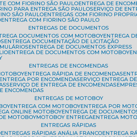
ETE COM FIORINO SÃO PAULO
ENTREGA DE ENCOM
ORINO PARA ENTREGA SÃO PAULO
SERVIÇO DE EN
RINO SÃO PAULO
ENTREGAS COM FIORINO PROPRI
O
ENTREGA COM FIORINO SÃO PAULO
ENTREGAS DE DOCUMENTOS
NTREGA DOCUMENTOS COM MOTOBOY
ENTREGA 
OS
ENTREGA DOCUMENTAÇÃO DE LICITAÇÃO
RMULÁRIOS
ENTREGA DE DOCUMENTOS EXPRESS
LIO
ENTREGA DE DOCUMENTOS COM MOTOBOY
E
Y
ENTREGAS DE ENCOMENDAS
MOTOBOY
ENTREGA RÁPIDA DE ENCOMENDAS
ENT
ENTREGA POR ENCOMENDA
SERVIÇO ENTREGA 
AS
SERVIÇO DE ENTREGA DE ENCOMENDAS
EMPR
DE ENCOMENDAS
ENTREGAS DE MOTOBOY
BOY
ENTREGA COM MOTOBOY
ENTREGA POR MOT
REGA ONLINE MOTOBOY
ENTREGA DE DOCUMENTO
 DE MOTOBOY
MOTOBOY ENTREGA
ENTREGA MOT
ENTREGAS RÁPIDAS
O
ENTREGAS RÁPIDAS ANÁLIA FRANCO
ENTREGA R