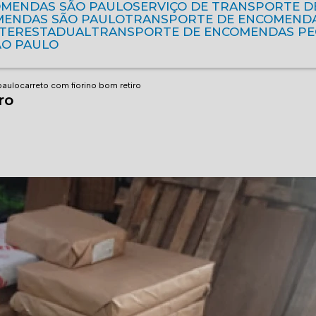
OMENDAS SÃO PAULO
SERVIÇO DE TRANSPORTE 
MENDAS SÃO PAULO
TRANSPORTE DE ENCOMEND
NTERESTADUAL
TRANSPORTE DE ENCOMENDAS P
ÃO PAULO
 paulo
carreto com fiorino bom retiro
ro