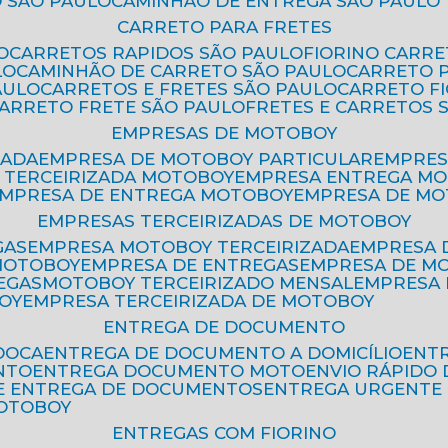
 SÃO PAULO
CAMINHÃO DE ENTREGA SÃO PAULO
CARRETO PARA FRETES
O
CARRETOS RAPIDOS SÃO PAULO
FIORINO CARR
LO
CAMINHÃO DE CARRETO SÃO PAULO
CARRETO 
AULO
CARRETOS E FRETES SÃO PAULO
CARRETO F
CARRETO FRETE SÃO PAULO
FRETES E CARRETOS 
EMPRESAS DE MOTOBOY
ZADA
EMPRESA DE MOTOBOY PARTICULAR
EMPRE
A TERCEIRIZADA MOTOBOY
EMPRESA ENTREGA M
EMPRESA DE ENTREGA MOTOBOY
EMPRESA DE M
EMPRESAS TERCEIRIZADAS DE MOTOBOY
GAS
EMPRESA MOTOBOY TERCEIRIZADA
EMPRESA
 MOTOBOY
EMPRESA DE ENTREGAS
EMPRESA DE 
EGAS
MOTOBOY TERCEIRIZADO MENSAL
EMPRESA
OY
EMPRESA TERCEIRIZADA DE MOTOBOY
ENTREGA DE DOCUMENTO
OOCA
ENTREGA DE DOCUMENTO A DOMICÍLIO
EN
NTO
ENTREGA DOCUMENTO MOTO
ENVIO RÁPID
DE ENTREGA DE DOCUMENTOS
ENTREGA URGENTE
MOTOBOY
ENTREGAS COM FIORINO