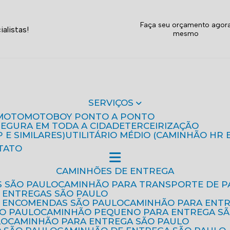
Faça seu orçamento agor
alistas!
mesmo
SERVIÇOS
MOTO
MOTOBOY PONTO A PONTO
 SEGURA EM TODA A CIDADE
TERCEIRIZAÇÃO
P E SIMILARES)
UTILITÁRIO MÉDIO (CAMINHÃO HR 
TATO
CAMINHÕES DE ENTREGA
S SÃO PAULO
CAMINHÃO PARA TRANSPORTE DE P
 ENTREGAS SÃO PAULO
E ENCOMENDAS SÃO PAULO
CAMINHÃO PARA ENT
ÃO PAULO
CAMINHÃO PEQUENO PARA ENTREGA S
LO
CAMINHÃO PARA ENTREGA SÃO PAULO