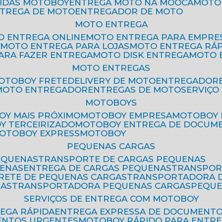
PIDAS MOTOBOY
ENTREGA MOTO NA MOOCA
MOT
NTREGA DE MOTO
ENTREGADOR DE MOTO
MOTO ENTREGA
TO ENTREGA ONLINE
MOTO ENTREGA PARA EMPRE
S
MOTO ENTREGA PARA LOJAS
MOTO ENTREGA RÁ
PARA FAZER ENTREGA
MOTO DISK ENTREGA
MOTO
MOTO ENTREGAS
MOTOBOY FRETE
DELIVERY DE MOTO
ENTREGADOR
MOTO ENTREGADOR
ENTREGAS DE MOTO
SERVIÇ
MOTOBOYS
OY MAIS PRÓXIMO
MOTOBOY EMPRESA
MOTOBOY
OY TERCEIRIZADO
MOTOBOY ENTREGA DE DOCUM
MOTOBOY EXPRESS
MOTOBOY
PEQUENAS CARGAS
EQUENAS
TRANSPORTE DE CARGAS PEQUENAS
UENAS
ENTREGA DE CARGAS PEQUENAS
TRANSPO
FRETE DE PEQUENAS CARGAS
TRANSPORTADORA 
GAS
TRANSPORTADORA PEQUENAS CARGAS
PEQU
SERVIÇOS DE ENTREGA COM MOTOBOY
REGA RÁPIDA
ENTREGA EXPRESSA DE DOCUMENT
ENTOS URGENTES
MOTOBOY RÁPIDO PARA ENTR