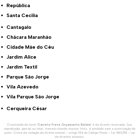
República
Santa Cecília
Cantagalo
Chácara Maranhão
Cidade Mãe do Céu
Jardim Alice
Jardim Textil
Parque São Jorge
Vila Azevedo
Vila Parque São Jorge
Cerqueira César
O conteúdo do texto "
Carreto Frete Orçamento Belém
" é de direito reservado. Sua
reprodução, parcial ou total, mesmo citando nossos links, é proibida sem a autorização do
autor. Crime de violação de direito autoral – artigo 184 do Código Penal –
Lei 9610/98 - Lei
de direitos autorais
.