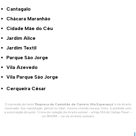
Cantagalo
Chácara Maranhão
Cidade Mãe do Céu
Jardim Alice
Jardim Textil
Parque São Jorge
Vila Azevedo
Vila Parque São Jorge
Cerqueira César
O conteúdo do texto "
Empresa de Caminhão de Carreto Vila Esperança
" é de direito
reservado. Sua reprodução, parcial ou total, mesmo citando nossos links, é proibida sem
a autorização do autor. Crime de violação de direito autoral – artigo 184 do Código Penal –
Lei 9610/98 - Lei de direitos autorais
.