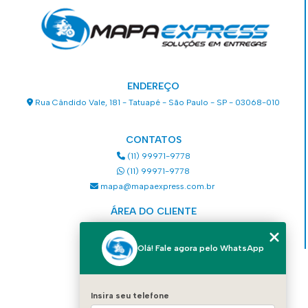
ENDEREÇO
Rua Cândido Vale, 181 - Tatuapé - São Paulo - SP - 03068-010
CONTATOS
(11) 99971-9778
(11) 99971-9778
mapa@mapaexpress.com.br
ÁREA DO CLIENTE
Acesse sua conta
Olá! Fale agora pelo WhatsApp
MENU
HOME
Insira seu telefone
QUEM SOMOS