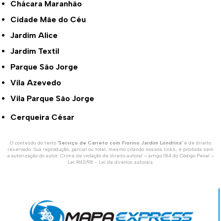
Chácara Maranhão
Cidade Mãe do Céu
Jardim Alice
Jardim Textil
Parque São Jorge
Vila Azevedo
Vila Parque São Jorge
Cerqueira César
O conteúdo do texto "
Serviço de Carreto com Fiorino Jardim Londrina
" é de direito
reservado. Sua reprodução, parcial ou total, mesmo citando nossos links, é proibida sem
a autorização do autor. Crime de violação de direito autoral – artigo 184 do Código Penal –
Lei 9610/98 - Lei de direitos autorais
.