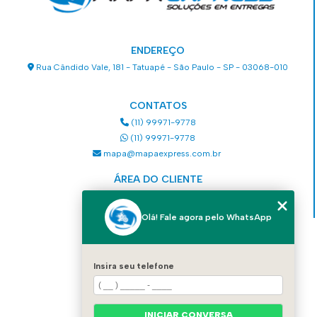
ENDEREÇO
Rua Cândido Vale, 181 - Tatuapé - São Paulo - SP - 03068-010
CONTATOS
(11) 99971-9778
(11) 99971-9778
mapa@mapaexpress.com.br
ÁREA DO CLIENTE
Acesse sua conta
Olá! Fale agora pelo WhatsApp
MENU
HOME
Insira seu telefone
QUEM SOMOS
SERVIÇOS
COMO SOLICITAR UM SERVIÇO
CONTATO
INICIAR CONVERSA