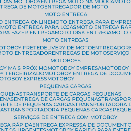
PIDAS MOTOBOY
ENTREGA MOTO NA MOOCA
MOT
NTREGA DE MOTO
ENTREGADOR DE MOTO
MOTO ENTREGA
TO ENTREGA ONLINE
MOTO ENTREGA PARA EMPRE
S
MOTO ENTREGA PARA LOJAS
MOTO ENTREGA RÁ
PARA FAZER ENTREGA
MOTO DISK ENTREGA
MOTO
MOTO ENTREGAS
MOTOBOY FRETE
DELIVERY DE MOTO
ENTREGADOR
MOTO ENTREGADOR
ENTREGAS DE MOTO
SERVIÇ
MOTOBOYS
OY MAIS PRÓXIMO
MOTOBOY EMPRESA
MOTOBOY
OY TERCEIRIZADO
MOTOBOY ENTREGA DE DOCUM
MOTOBOY EXPRESS
MOTOBOY
PEQUENAS CARGAS
EQUENAS
TRANSPORTE DE CARGAS PEQUENAS
UENAS
ENTREGA DE CARGAS PEQUENAS
TRANSPO
FRETE DE PEQUENAS CARGAS
TRANSPORTADORA 
GAS
TRANSPORTADORA PEQUENAS CARGAS
PEQU
SERVIÇOS DE ENTREGA COM MOTOBOY
REGA RÁPIDA
ENTREGA EXPRESSA DE DOCUMENT
ENTOS URGENTES
MOTOBOY RÁPIDO PARA ENTR