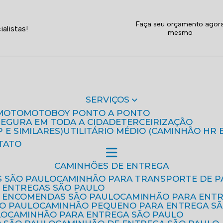
Faça seu orçamento agor
alistas!
mesmo
SERVIÇOS
MOTO
MOTOBOY PONTO A PONTO
 SEGURA EM TODA A CIDADE
TERCEIRIZAÇÃO
P E SIMILARES)
UTILITÁRIO MÉDIO (CAMINHÃO HR 
TATO
CAMINHÕES DE ENTREGA
S SÃO PAULO
CAMINHÃO PARA TRANSPORTE DE P
 ENTREGAS SÃO PAULO
E ENCOMENDAS SÃO PAULO
CAMINHÃO PARA ENT
ÃO PAULO
CAMINHÃO PEQUENO PARA ENTREGA S
LO
CAMINHÃO PARA ENTREGA SÃO PAULO