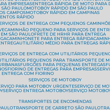
ARA EMPRESAS
ENTREGA RÁPIDA DE MOTO PAR
 SÃO PAULO
MOTOBOY RÁPIDO EM SÃO PAULO
DOS CAMPOS
MOTOBOY RÁPIDO EM CAMPINAS
MENTOS RÁPIDO
SERVIÇOS DE ENTREGA COM PEQUENOS CAMINHÕ
VE
CAMINHÃO PEQUENO PARA SERVIÇOS DE ENTR
 EM SÃO PAULO
FRETE DE HR
HR PARA ENTREGA
EGA
CAMINHONETE PARA ENTREGA RÁPIDA
CAMIN
 ENTREGA
UTILITÁRIO MÉDIO PARA ENTREGAS RÁP
SERVIÇOS DE ENTREGA COM UTILITÁRIOS PEQUEN
UTILITÁRIOS PEQUENOS PARA TRANSPORTE DE 
 URBANAS
FURGÕES PARA PEQUENAS ENTREGAS
NOS
FIORINO DE ENTREGAS PARA EMPRESAS
SERV
E ENTREGA COM FIORINO
SERVIÇOS DE MOTOBOY
SERVIÇO PARA MOTOBOY URGENTE
SERVIÇO DE M
OY
SERVIÇO ENTREGA MOTOBOY
SERVIÇO MOTOBO
TRANSPORTES DE ENCOMENDAS
PAULO
TRANSPORTE DE CARRETO SÃO PAULO
TR