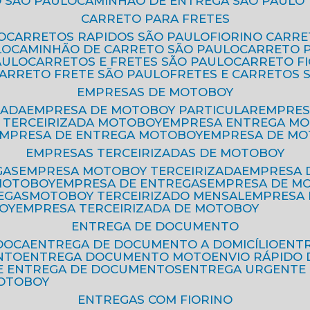
 SÃO PAULO
CAMINHÃO DE ENTREGA SÃO PAULO
CARRETO PARA FRETES
O
CARRETOS RAPIDOS SÃO PAULO
FIORINO CARR
LO
CAMINHÃO DE CARRETO SÃO PAULO
CARRETO 
AULO
CARRETOS E FRETES SÃO PAULO
CARRETO F
CARRETO FRETE SÃO PAULO
FRETES E CARRETOS 
EMPRESAS DE MOTOBOY
ZADA
EMPRESA DE MOTOBOY PARTICULAR
EMPRE
A TERCEIRIZADA MOTOBOY
EMPRESA ENTREGA M
EMPRESA DE ENTREGA MOTOBOY
EMPRESA DE M
EMPRESAS TERCEIRIZADAS DE MOTOBOY
GAS
EMPRESA MOTOBOY TERCEIRIZADA
EMPRESA
 MOTOBOY
EMPRESA DE ENTREGAS
EMPRESA DE 
EGAS
MOTOBOY TERCEIRIZADO MENSAL
EMPRESA
OY
EMPRESA TERCEIRIZADA DE MOTOBOY
ENTREGA DE DOCUMENTO
OOCA
ENTREGA DE DOCUMENTO A DOMICÍLIO
EN
NTO
ENTREGA DOCUMENTO MOTO
ENVIO RÁPID
DE ENTREGA DE DOCUMENTOS
ENTREGA URGENTE
MOTOBOY
ENTREGAS COM FIORINO