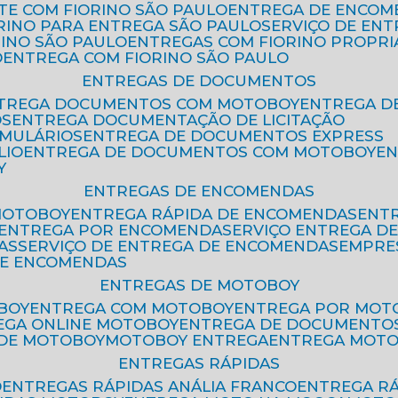
ETE COM FIORINO SÃO PAULO
ENTREGA DE ENCOM
ORINO PARA ENTREGA SÃO PAULO
SERVIÇO DE EN
RINO SÃO PAULO
ENTREGAS COM FIORINO PROPRI
O
ENTREGA COM FIORINO SÃO PAULO
ENTREGAS DE DOCUMENTOS
NTREGA DOCUMENTOS COM MOTOBOY
ENTREGA 
OS
ENTREGA DOCUMENTAÇÃO DE LICITAÇÃO
RMULÁRIOS
ENTREGA DE DOCUMENTOS EXPRESS
LIO
ENTREGA DE DOCUMENTOS COM MOTOBOY
E
Y
ENTREGAS DE ENCOMENDAS
MOTOBOY
ENTREGA RÁPIDA DE ENCOMENDAS
ENT
ENTREGA POR ENCOMENDA
SERVIÇO ENTREGA 
AS
SERVIÇO DE ENTREGA DE ENCOMENDAS
EMPR
DE ENCOMENDAS
ENTREGAS DE MOTOBOY
BOY
ENTREGA COM MOTOBOY
ENTREGA POR MOT
REGA ONLINE MOTOBOY
ENTREGA DE DOCUMENTO
 DE MOTOBOY
MOTOBOY ENTREGA
ENTREGA MOT
ENTREGAS RÁPIDAS
O
ENTREGAS RÁPIDAS ANÁLIA FRANCO
ENTREGA R