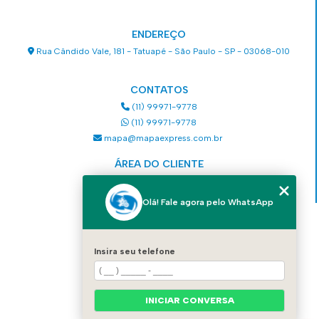
ENDEREÇO
Rua Cândido Vale, 181 - Tatuapé - São Paulo - SP - 03068-010
CONTATOS
(11) 99971-9778
(11) 99971-9778
mapa@mapaexpress.com.br
ÁREA DO CLIENTE
Acesse sua conta
Olá! Fale agora pelo WhatsApp
MENU
HOME
Insira seu telefone
QUEM SOMOS
SERVIÇOS
COMO SOLICITAR UM SERVIÇO
CONTATO
INICIAR CONVERSA
CATEGORIAS