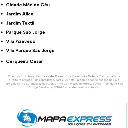
Cidade Mãe do Céu
Jardim Alice
Jardim Textil
Parque São Jorge
Vila Azevedo
Vila Parque São Jorge
Cerqueira César
O conteúdo do texto "
Empresa de Carreto de Caminhão Cidade Patriarca
" é de
direito reservado. Sua reprodução, parcial ou total, mesmo citando nossos links, é
proibida sem a autorização do autor. Crime de violação de direito autoral – artigo 184 do
Código Penal –
Lei 9610/98 - Lei de direitos autorais
.