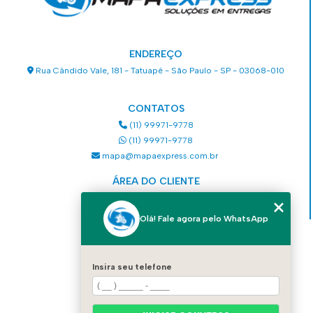
ENDEREÇO
Rua Cândido Vale, 181 - Tatuapé - São Paulo - SP - 03068-010
CONTATOS
(11) 99971-9778
(11) 99971-9778
mapa@mapaexpress.com.br
ÁREA DO CLIENTE
Acesse sua conta
Olá! Fale agora pelo WhatsApp
MENU
HOME
Insira seu telefone
QUEM SOMOS
SERVIÇOS
COMO SOLICITAR UM SERVIÇO