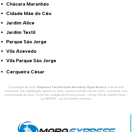
Chácara Maranhão
Cidade Mãe do Céu
Jardim Alice
Jardim Textil
Parque São Jorge
Vila Azevedo
Vila Parque São Jorge
Cerqueira César
O conteúdo do texto "
Empresa Terceirizada Motoboy Água Branca
" é de direito
reservado. Sua reprodução, parcial ou total, mesmo citando nossos links, é proibida sem
a autorização do autor. Crime de violação de direito autoral – artigo 184 do Código Penal –
Lei 9610/98 - Lei de direitos autorais
.