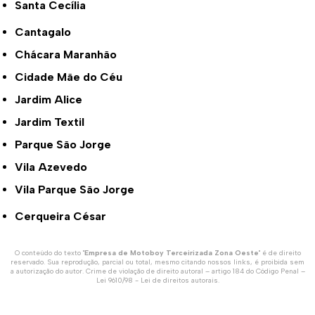
Santa Cecília
Cantagalo
Chácara Maranhão
Cidade Mãe do Céu
Jardim Alice
Jardim Textil
Parque São Jorge
Vila Azevedo
Vila Parque São Jorge
Cerqueira César
O conteúdo do texto "
Empresa de Motoboy Terceirizada Zona Oeste
" é de direito
reservado. Sua reprodução, parcial ou total, mesmo citando nossos links, é proibida sem
a autorização do autor. Crime de violação de direito autoral – artigo 184 do Código Penal –
Lei 9610/98 - Lei de direitos autorais
.