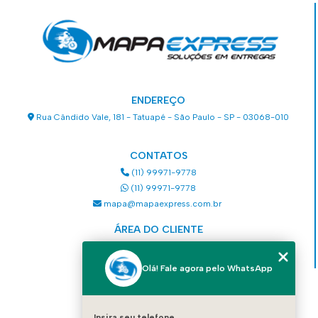
ENDEREÇO
Rua Cândido Vale, 181 - Tatuapé - São Paulo - SP - 03068-010
CONTATOS
(11) 99971-9778
(11) 99971-9778
mapa@mapaexpress.com.br
ÁREA DO CLIENTE
Acesse sua conta
Olá! Fale agora pelo WhatsApp
MENU
HOME
Insira seu telefone