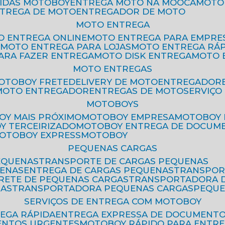
PIDAS MOTOBOY
ENTREGA MOTO NA MOOCA
MOT
NTREGA DE MOTO
ENTREGADOR DE MOTO
MOTO ENTREGA
TO ENTREGA ONLINE
MOTO ENTREGA PARA EMPRE
S
MOTO ENTREGA PARA LOJAS
MOTO ENTREGA RÁ
PARA FAZER ENTREGA
MOTO DISK ENTREGA
MOTO
MOTO ENTREGAS
MOTOBOY FRETE
DELIVERY DE MOTO
ENTREGADOR
MOTO ENTREGADOR
ENTREGAS DE MOTO
SERVIÇ
MOTOBOYS
OY MAIS PRÓXIMO
MOTOBOY EMPRESA
MOTOBOY
OY TERCEIRIZADO
MOTOBOY ENTREGA DE DOCUM
MOTOBOY EXPRESS
MOTOBOY
PEQUENAS CARGAS
EQUENAS
TRANSPORTE DE CARGAS PEQUENAS
UENAS
ENTREGA DE CARGAS PEQUENAS
TRANSPO
FRETE DE PEQUENAS CARGAS
TRANSPORTADORA 
GAS
TRANSPORTADORA PEQUENAS CARGAS
PEQU
SERVIÇOS DE ENTREGA COM MOTOBOY
REGA RÁPIDA
ENTREGA EXPRESSA DE DOCUMENT
ENTOS URGENTES
MOTOBOY RÁPIDO PARA ENTR