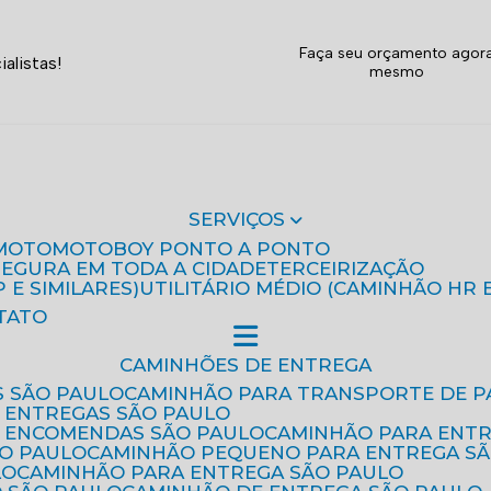
Faça seu orçamento agor
alistas!
mesmo
SERVIÇOS
MOTO
MOTOBOY PONTO A PONTO
 SEGURA EM TODA A CIDADE
TERCEIRIZAÇÃO
P E SIMILARES)
UTILITÁRIO MÉDIO (CAMINHÃO HR 
TATO
CAMINHÕES DE ENTREGA
S SÃO PAULO
CAMINHÃO PARA TRANSPORTE DE P
 ENTREGAS SÃO PAULO
E ENCOMENDAS SÃO PAULO
CAMINHÃO PARA ENT
ÃO PAULO
CAMINHÃO PEQUENO PARA ENTREGA S
LO
CAMINHÃO PARA ENTREGA SÃO PAULO