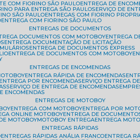
ETE COM FIORINO SÃO PAULO
ENTREGA DE ENCOM
ORINO PARA ENTREGA SÃO PAULO
SERVIÇO DE EN
RINO SÃO PAULO
ENTREGAS COM FIORINO PROPRI
O
ENTREGA COM FIORINO SÃO PAULO
ENTREGAS DE DOCUMENTOS
NTREGA DOCUMENTOS COM MOTOBOY
ENTREGA 
OS
ENTREGA DOCUMENTAÇÃO DE LICITAÇÃO
RMULÁRIOS
ENTREGA DE DOCUMENTOS EXPRESS
LIO
ENTREGA DE DOCUMENTOS COM MOTOBOY
E
Y
ENTREGAS DE ENCOMENDAS
MOTOBOY
ENTREGA RÁPIDA DE ENCOMENDAS
ENT
ENTREGA POR ENCOMENDA
SERVIÇO ENTREGA 
AS
SERVIÇO DE ENTREGA DE ENCOMENDAS
EMPR
DE ENCOMENDAS
ENTREGAS DE MOTOBOY
BOY
ENTREGA COM MOTOBOY
ENTREGA POR MOT
REGA ONLINE MOTOBOY
ENTREGA DE DOCUMENTO
 DE MOTOBOY
MOTOBOY ENTREGA
ENTREGA MOT
ENTREGAS RÁPIDAS
O
ENTREGAS RÁPIDAS ANÁLIA FRANCO
ENTREGA R