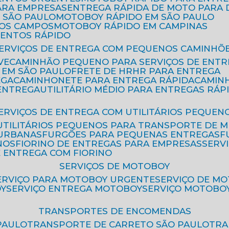
ARA EMPRESAS
ENTREGA RÁPIDA DE MOTO PAR
 SÃO PAULO
MOTOBOY RÁPIDO EM SÃO PAULO
DOS CAMPOS
MOTOBOY RÁPIDO EM CAMPINAS
MENTOS RÁPIDO
SERVIÇOS DE ENTREGA COM PEQUENOS CAMINHÕ
VE
CAMINHÃO PEQUENO PARA SERVIÇOS DE ENTR
 EM SÃO PAULO
FRETE DE HR
HR PARA ENTREGA
EGA
CAMINHONETE PARA ENTREGA RÁPIDA
CAMIN
 ENTREGA
UTILITÁRIO MÉDIO PARA ENTREGAS RÁP
SERVIÇOS DE ENTREGA COM UTILITÁRIOS PEQUEN
UTILITÁRIOS PEQUENOS PARA TRANSPORTE DE 
 URBANAS
FURGÕES PARA PEQUENAS ENTREGAS
NOS
FIORINO DE ENTREGAS PARA EMPRESAS
SERV
E ENTREGA COM FIORINO
SERVIÇOS DE MOTOBOY
SERVIÇO PARA MOTOBOY URGENTE
SERVIÇO DE M
OY
SERVIÇO ENTREGA MOTOBOY
SERVIÇO MOTOBO
TRANSPORTES DE ENCOMENDAS
PAULO
TRANSPORTE DE CARRETO SÃO PAULO
TR