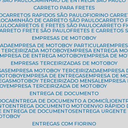
 SÃO PAULO
CAMINHÃO DE ENTREGA SÃO PAULO
CARRETO PARA FRETES
O
CARRETOS RAPIDOS SÃO PAULO
FIORINO CARR
LO
CAMINHÃO DE CARRETO SÃO PAULO
CARRETO 
AULO
CARRETOS E FRETES SÃO PAULO
CARRETO F
CARRETO FRETE SÃO PAULO
FRETES E CARRETOS 
EMPRESAS DE MOTOBOY
ZADA
EMPRESA DE MOTOBOY PARTICULAR
EMPRE
A TERCEIRIZADA MOTOBOY
EMPRESA ENTREGA M
EMPRESA DE ENTREGA MOTOBOY
EMPRESA DE M
EMPRESAS TERCEIRIZADAS DE MOTOBOY
GAS
EMPRESA MOTOBOY TERCEIRIZADA
EMPRESA
 MOTOBOY
EMPRESA DE ENTREGAS
EMPRESA DE 
EGAS
MOTOBOY TERCEIRIZADO MENSAL
EMPRESA
OY
EMPRESA TERCEIRIZADA DE MOTOBOY
ENTREGA DE DOCUMENTO
OOCA
ENTREGA DE DOCUMENTO A DOMICÍLIO
EN
NTO
ENTREGA DOCUMENTO MOTO
ENVIO RÁPID
DE ENTREGA DE DOCUMENTOS
ENTREGA URGENTE
MOTOBOY
ENTREGAS COM FIORINO