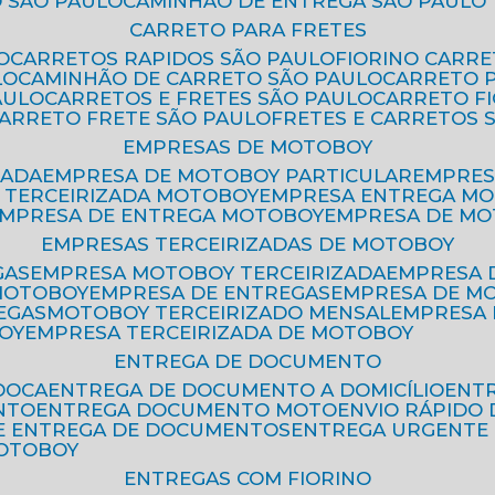
 SÃO PAULO
CAMINHÃO DE ENTREGA SÃO PAULO
CARRETO PARA FRETES
O
CARRETOS RAPIDOS SÃO PAULO
FIORINO CARR
LO
CAMINHÃO DE CARRETO SÃO PAULO
CARRETO 
AULO
CARRETOS E FRETES SÃO PAULO
CARRETO F
CARRETO FRETE SÃO PAULO
FRETES E CARRETOS 
EMPRESAS DE MOTOBOY
ZADA
EMPRESA DE MOTOBOY PARTICULAR
EMPRE
A TERCEIRIZADA MOTOBOY
EMPRESA ENTREGA M
EMPRESA DE ENTREGA MOTOBOY
EMPRESA DE M
EMPRESAS TERCEIRIZADAS DE MOTOBOY
GAS
EMPRESA MOTOBOY TERCEIRIZADA
EMPRESA
 MOTOBOY
EMPRESA DE ENTREGAS
EMPRESA DE 
EGAS
MOTOBOY TERCEIRIZADO MENSAL
EMPRESA
OY
EMPRESA TERCEIRIZADA DE MOTOBOY
ENTREGA DE DOCUMENTO
OOCA
ENTREGA DE DOCUMENTO A DOMICÍLIO
EN
NTO
ENTREGA DOCUMENTO MOTO
ENVIO RÁPID
DE ENTREGA DE DOCUMENTOS
ENTREGA URGENTE
MOTOBOY
ENTREGAS COM FIORINO