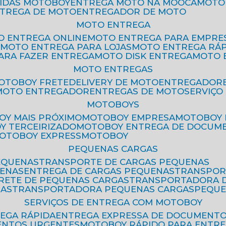
PIDAS MOTOBOY
ENTREGA MOTO NA MOOCA
MOT
NTREGA DE MOTO
ENTREGADOR DE MOTO
MOTO ENTREGA
TO ENTREGA ONLINE
MOTO ENTREGA PARA EMPRE
S
MOTO ENTREGA PARA LOJAS
MOTO ENTREGA RÁ
PARA FAZER ENTREGA
MOTO DISK ENTREGA
MOTO
MOTO ENTREGAS
MOTOBOY FRETE
DELIVERY DE MOTO
ENTREGADOR
MOTO ENTREGADOR
ENTREGAS DE MOTO
SERVIÇ
MOTOBOYS
OY MAIS PRÓXIMO
MOTOBOY EMPRESA
MOTOBOY
OY TERCEIRIZADO
MOTOBOY ENTREGA DE DOCUM
MOTOBOY EXPRESS
MOTOBOY
PEQUENAS CARGAS
EQUENAS
TRANSPORTE DE CARGAS PEQUENAS
UENAS
ENTREGA DE CARGAS PEQUENAS
TRANSPO
FRETE DE PEQUENAS CARGAS
TRANSPORTADORA 
GAS
TRANSPORTADORA PEQUENAS CARGAS
PEQU
SERVIÇOS DE ENTREGA COM MOTOBOY
REGA RÁPIDA
ENTREGA EXPRESSA DE DOCUMENT
ENTOS URGENTES
MOTOBOY RÁPIDO PARA ENTR