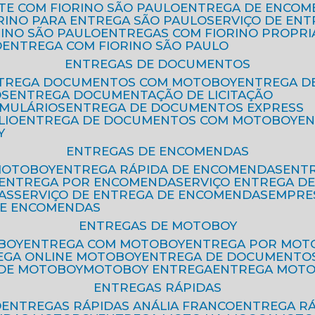
ETE COM FIORINO SÃO PAULO
ENTREGA DE ENCOM
ORINO PARA ENTREGA SÃO PAULO
SERVIÇO DE EN
RINO SÃO PAULO
ENTREGAS COM FIORINO PROPRI
O
ENTREGA COM FIORINO SÃO PAULO
ENTREGAS DE DOCUMENTOS
NTREGA DOCUMENTOS COM MOTOBOY
ENTREGA 
OS
ENTREGA DOCUMENTAÇÃO DE LICITAÇÃO
RMULÁRIOS
ENTREGA DE DOCUMENTOS EXPRESS
LIO
ENTREGA DE DOCUMENTOS COM MOTOBOY
E
Y
ENTREGAS DE ENCOMENDAS
MOTOBOY
ENTREGA RÁPIDA DE ENCOMENDAS
ENT
ENTREGA POR ENCOMENDA
SERVIÇO ENTREGA 
AS
SERVIÇO DE ENTREGA DE ENCOMENDAS
EMPR
DE ENCOMENDAS
ENTREGAS DE MOTOBOY
BOY
ENTREGA COM MOTOBOY
ENTREGA POR MOT
REGA ONLINE MOTOBOY
ENTREGA DE DOCUMENTO
 DE MOTOBOY
MOTOBOY ENTREGA
ENTREGA MOT
ENTREGAS RÁPIDAS
O
ENTREGAS RÁPIDAS ANÁLIA FRANCO
ENTREGA R