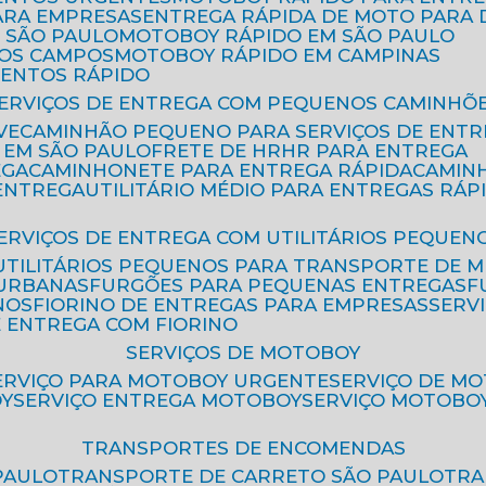
ARA EMPRESAS
ENTREGA RÁPIDA DE MOTO PAR
 SÃO PAULO
MOTOBOY RÁPIDO EM SÃO PAULO
DOS CAMPOS
MOTOBOY RÁPIDO EM CAMPINAS
MENTOS RÁPIDO
SERVIÇOS DE ENTREGA COM PEQUENOS CAMINHÕ
VE
CAMINHÃO PEQUENO PARA SERVIÇOS DE ENTR
 EM SÃO PAULO
FRETE DE HR
HR PARA ENTREGA
EGA
CAMINHONETE PARA ENTREGA RÁPIDA
CAMIN
 ENTREGA
UTILITÁRIO MÉDIO PARA ENTREGAS RÁP
SERVIÇOS DE ENTREGA COM UTILITÁRIOS PEQUEN
UTILITÁRIOS PEQUENOS PARA TRANSPORTE DE 
 URBANAS
FURGÕES PARA PEQUENAS ENTREGAS
NOS
FIORINO DE ENTREGAS PARA EMPRESAS
SERV
E ENTREGA COM FIORINO
SERVIÇOS DE MOTOBOY
SERVIÇO PARA MOTOBOY URGENTE
SERVIÇO DE M
OY
SERVIÇO ENTREGA MOTOBOY
SERVIÇO MOTOBO
TRANSPORTES DE ENCOMENDAS
PAULO
TRANSPORTE DE CARRETO SÃO PAULO
TR