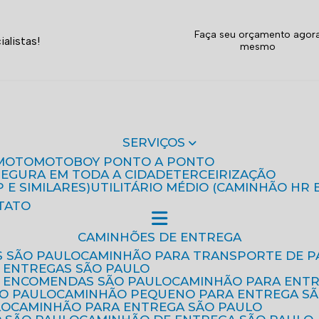
Faça seu orçamento agor
alistas!
mesmo
SERVIÇOS
MOTO
MOTOBOY PONTO A PONTO
 SEGURA EM TODA A CIDADE
TERCEIRIZAÇÃO
P E SIMILARES)
UTILITÁRIO MÉDIO (CAMINHÃO HR 
TATO
CAMINHÕES DE ENTREGA
S SÃO PAULO
CAMINHÃO PARA TRANSPORTE DE P
 ENTREGAS SÃO PAULO
E ENCOMENDAS SÃO PAULO
CAMINHÃO PARA ENT
ÃO PAULO
CAMINHÃO PEQUENO PARA ENTREGA S
LO
CAMINHÃO PARA ENTREGA SÃO PAULO