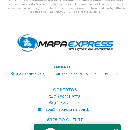
O conteúdo do texto "
Empresa Que Faz Transporte de Encomendas Itaim Paulista
" é
de direito reservado. Sua reprodução, parcial ou total, mesmo citando nossos links, é
proibida sem a autorização do autor. Crime de violação de direito autoral – artigo 184 do
Código Penal –
Lei 9610/98 - Lei de direitos autorais
.
ENDEREÇO
Rua Cândido Vale, 181 - Tatuapé - São Paulo - SP - 03068-010
CONTATOS
(11) 99971-9778
(11) 99971-9778
mapa@mapaexpress.com.br
ÁREA DO CLIENTE
Acesse sua conta