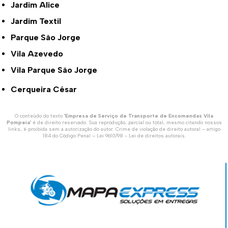
Jardim Alice
Jardim Textil
Parque São Jorge
Vila Azevedo
Vila Parque São Jorge
Cerqueira César
O conteúdo do texto "
Empresa de Serviço de Transporte de Encomendas Vila
Pompeia
" é de direito reservado. Sua reprodução, parcial ou total, mesmo citando nossos
links, é proibida sem a autorização do autor. Crime de violação de direito autoral – artigo
184 do Código Penal –
Lei 9610/98 - Lei de direitos autorais
.