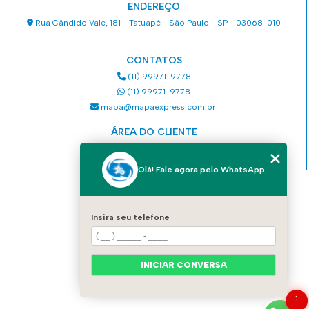
ENDEREÇO
Rua Cândido Vale, 181 - Tatuapé - São Paulo - SP - 03068-010
CONTATOS
(11) 99971-9778
(11) 99971-9778
mapa@mapaexpress.com.br
ÁREA DO CLIENTE
Acesse sua conta
Olá! Fale agora pelo WhatsApp
MENU
HOME
Insira seu telefone
QUEM SOMOS
SERVIÇOS
COMO SOLICITAR UM SERVIÇO
CONTATO
INICIAR CONVERSA
CATEGORIAS
MAPA DO SITE
1