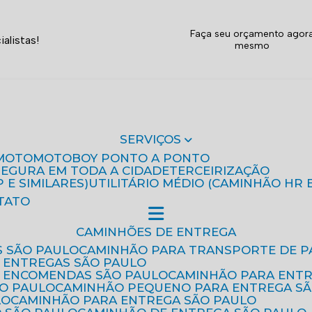
Faça seu orçamento agor
alistas!
mesmo
SERVIÇOS
MOTO
MOTOBOY PONTO A PONTO
 SEGURA EM TODA A CIDADE
TERCEIRIZAÇÃO
P E SIMILARES)
UTILITÁRIO MÉDIO (CAMINHÃO HR 
TATO
CAMINHÕES DE ENTREGA
S SÃO PAULO
CAMINHÃO PARA TRANSPORTE DE P
 ENTREGAS SÃO PAULO
E ENCOMENDAS SÃO PAULO
CAMINHÃO PARA ENT
ÃO PAULO
CAMINHÃO PEQUENO PARA ENTREGA S
LO
CAMINHÃO PARA ENTREGA SÃO PAULO