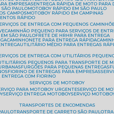
ARA EMPRESAS
ENTREGA RÁPIDA DE MOTO PAR
 SÃO PAULO
MOTOBOY RÁPIDO EM SÃO PAULO
DOS CAMPOS
MOTOBOY RÁPIDO EM CAMPINAS
MENTOS RÁPIDO
SERVIÇOS DE ENTREGA COM PEQUENOS CAMINHÕ
VE
CAMINHÃO PEQUENO PARA SERVIÇOS DE ENTR
 EM SÃO PAULO
FRETE DE HR
HR PARA ENTREGA
EGA
CAMINHONETE PARA ENTREGA RÁPIDA
CAMIN
 ENTREGA
UTILITÁRIO MÉDIO PARA ENTREGAS RÁP
SERVIÇOS DE ENTREGA COM UTILITÁRIOS PEQUEN
UTILITÁRIOS PEQUENOS PARA TRANSPORTE DE 
 URBANAS
FURGÕES PARA PEQUENAS ENTREGAS
NOS
FIORINO DE ENTREGAS PARA EMPRESAS
SERV
E ENTREGA COM FIORINO
SERVIÇOS DE MOTOBOY
SERVIÇO PARA MOTOBOY URGENTE
SERVIÇO DE M
OY
SERVIÇO ENTREGA MOTOBOY
SERVIÇO MOTOBO
TRANSPORTES DE ENCOMENDAS
PAULO
TRANSPORTE DE CARRETO SÃO PAULO
TR