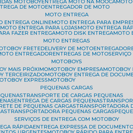
PIDAS MOTOBOY
ENTREGA MOTO NA MOOCA
MOT
NTREGA DE MOTO
ENTREGADOR DE MOTO
MOTO ENTREGA
TO ENTREGA ONLINE
MOTO ENTREGA PARA EMPRE
S
MOTO ENTREGA PARA LOJAS
MOTO ENTREGA RÁ
PARA FAZER ENTREGA
MOTO DISK ENTREGA
MOTO
MOTO ENTREGAS
MOTOBOY FRETE
DELIVERY DE MOTO
ENTREGADOR
MOTO ENTREGADOR
ENTREGAS DE MOTO
SERVIÇ
MOTOBOYS
OY MAIS PRÓXIMO
MOTOBOY EMPRESA
MOTOBOY
OY TERCEIRIZADO
MOTOBOY ENTREGA DE DOCUM
MOTOBOY EXPRESS
MOTOBOY
PEQUENAS CARGAS
EQUENAS
TRANSPORTE DE CARGAS PEQUENAS
UENAS
ENTREGA DE CARGAS PEQUENAS
TRANSPO
FRETE DE PEQUENAS CARGAS
TRANSPORTADORA 
GAS
TRANSPORTADORA PEQUENAS CARGAS
PEQU
SERVIÇOS DE ENTREGA COM MOTOBOY
REGA RÁPIDA
ENTREGA EXPRESSA DE DOCUMENT
ENTOS URGENTES
MOTOBOY RÁPIDO PARA ENTR