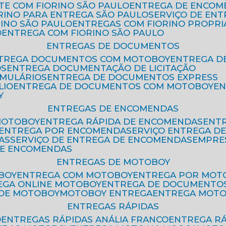
ETE COM FIORINO SÃO PAULO
ENTREGA DE ENCOM
ORINO PARA ENTREGA SÃO PAULO
SERVIÇO DE EN
RINO SÃO PAULO
ENTREGAS COM FIORINO PROPRI
O
ENTREGA COM FIORINO SÃO PAULO
ENTREGAS DE DOCUMENTOS
NTREGA DOCUMENTOS COM MOTOBOY
ENTREGA 
OS
ENTREGA DOCUMENTAÇÃO DE LICITAÇÃO
RMULÁRIOS
ENTREGA DE DOCUMENTOS EXPRESS
LIO
ENTREGA DE DOCUMENTOS COM MOTOBOY
E
Y
ENTREGAS DE ENCOMENDAS
MOTOBOY
ENTREGA RÁPIDA DE ENCOMENDAS
ENT
ENTREGA POR ENCOMENDA
SERVIÇO ENTREGA 
AS
SERVIÇO DE ENTREGA DE ENCOMENDAS
EMPR
DE ENCOMENDAS
ENTREGAS DE MOTOBOY
BOY
ENTREGA COM MOTOBOY
ENTREGA POR MOT
REGA ONLINE MOTOBOY
ENTREGA DE DOCUMENTO
 DE MOTOBOY
MOTOBOY ENTREGA
ENTREGA MOT
ENTREGAS RÁPIDAS
O
ENTREGAS RÁPIDAS ANÁLIA FRANCO
ENTREGA R