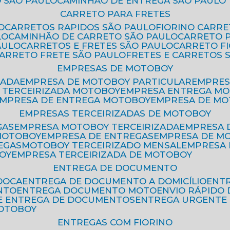
 SÃO PAULO
CAMINHÃO DE ENTREGA SÃO PAULO
CARRETO PARA FRETES
O
CARRETOS RAPIDOS SÃO PAULO
FIORINO CARR
LO
CAMINHÃO DE CARRETO SÃO PAULO
CARRETO 
AULO
CARRETOS E FRETES SÃO PAULO
CARRETO F
CARRETO FRETE SÃO PAULO
FRETES E CARRETOS 
EMPRESAS DE MOTOBOY
ZADA
EMPRESA DE MOTOBOY PARTICULAR
EMPRE
A TERCEIRIZADA MOTOBOY
EMPRESA ENTREGA M
EMPRESA DE ENTREGA MOTOBOY
EMPRESA DE M
EMPRESAS TERCEIRIZADAS DE MOTOBOY
GAS
EMPRESA MOTOBOY TERCEIRIZADA
EMPRESA
 MOTOBOY
EMPRESA DE ENTREGAS
EMPRESA DE 
EGAS
MOTOBOY TERCEIRIZADO MENSAL
EMPRESA
OY
EMPRESA TERCEIRIZADA DE MOTOBOY
ENTREGA DE DOCUMENTO
OOCA
ENTREGA DE DOCUMENTO A DOMICÍLIO
EN
NTO
ENTREGA DOCUMENTO MOTO
ENVIO RÁPID
DE ENTREGA DE DOCUMENTOS
ENTREGA URGENTE
MOTOBOY
ENTREGAS COM FIORINO