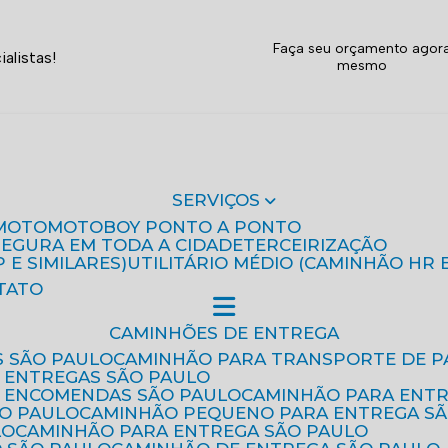
Faça seu orçamento agor
alistas!
mesmo
SERVIÇOS
MOTO
MOTOBOY PONTO A PONTO
 SEGURA EM TODA A CIDADE
TERCEIRIZAÇÃO
P E SIMILARES)
UTILITÁRIO MÉDIO (CAMINHÃO HR 
TATO
CAMINHÕES DE ENTREGA
S SÃO PAULO
CAMINHÃO PARA TRANSPORTE DE P
 ENTREGAS SÃO PAULO
E ENCOMENDAS SÃO PAULO
CAMINHÃO PARA ENT
ÃO PAULO
CAMINHÃO PEQUENO PARA ENTREGA S
LO
CAMINHÃO PARA ENTREGA SÃO PAULO