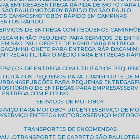
ARA EMPRESAS
ENTREGA RÁPIDA DE MOTO PAR
 SÃO PAULO
MOTOBOY RÁPIDO EM SÃO PAULO
DOS CAMPOS
MOTOBOY RÁPIDO EM CAMPINAS
MENTOS RÁPIDO
SERVIÇOS DE ENTREGA COM PEQUENOS CAMINHÕ
VE
CAMINHÃO PEQUENO PARA SERVIÇOS DE ENTR
 EM SÃO PAULO
FRETE DE HR
HR PARA ENTREGA
EGA
CAMINHONETE PARA ENTREGA RÁPIDA
CAMIN
 ENTREGA
UTILITÁRIO MÉDIO PARA ENTREGAS RÁP
SERVIÇOS DE ENTREGA COM UTILITÁRIOS PEQUEN
UTILITÁRIOS PEQUENOS PARA TRANSPORTE DE 
 URBANAS
FURGÕES PARA PEQUENAS ENTREGAS
NOS
FIORINO DE ENTREGAS PARA EMPRESAS
SERV
E ENTREGA COM FIORINO
SERVIÇOS DE MOTOBOY
SERVIÇO PARA MOTOBOY URGENTE
SERVIÇO DE M
OY
SERVIÇO ENTREGA MOTOBOY
SERVIÇO MOTOBO
TRANSPORTES DE ENCOMENDAS
PAULO
TRANSPORTE DE CARRETO SÃO PAULO
TR