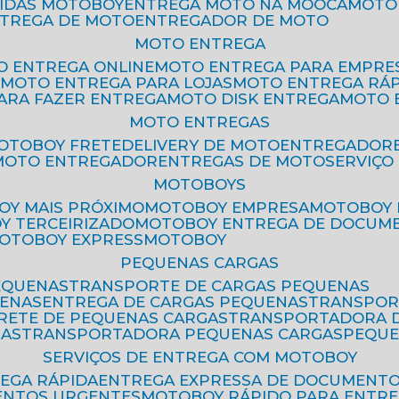
PIDAS MOTOBOY
ENTREGA MOTO NA MOOCA
MOT
NTREGA DE MOTO
ENTREGADOR DE MOTO
MOTO ENTREGA
TO ENTREGA ONLINE
MOTO ENTREGA PARA EMPRE
S
MOTO ENTREGA PARA LOJAS
MOTO ENTREGA RÁ
PARA FAZER ENTREGA
MOTO DISK ENTREGA
MOTO
MOTO ENTREGAS
MOTOBOY FRETE
DELIVERY DE MOTO
ENTREGADOR
MOTO ENTREGADOR
ENTREGAS DE MOTO
SERVIÇ
MOTOBOYS
OY MAIS PRÓXIMO
MOTOBOY EMPRESA
MOTOBOY
OY TERCEIRIZADO
MOTOBOY ENTREGA DE DOCUM
MOTOBOY EXPRESS
MOTOBOY
PEQUENAS CARGAS
EQUENAS
TRANSPORTE DE CARGAS PEQUENAS
UENAS
ENTREGA DE CARGAS PEQUENAS
TRANSPO
FRETE DE PEQUENAS CARGAS
TRANSPORTADORA 
GAS
TRANSPORTADORA PEQUENAS CARGAS
PEQU
SERVIÇOS DE ENTREGA COM MOTOBOY
REGA RÁPIDA
ENTREGA EXPRESSA DE DOCUMENT
ENTOS URGENTES
MOTOBOY RÁPIDO PARA ENTR