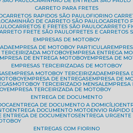
 SÃO PAULO
CAMINHÃO DE ENTREGA SÃO PAULO
CARRETO PARA FRETES
O
CARRETOS RAPIDOS SÃO PAULO
FIORINO CARR
LO
CAMINHÃO DE CARRETO SÃO PAULO
CARRETO 
AULO
CARRETOS E FRETES SÃO PAULO
CARRETO F
CARRETO FRETE SÃO PAULO
FRETES E CARRETOS 
EMPRESAS DE MOTOBOY
ZADA
EMPRESA DE MOTOBOY PARTICULAR
EMPRE
A TERCEIRIZADA MOTOBOY
EMPRESA ENTREGA M
EMPRESA DE ENTREGA MOTOBOY
EMPRESA DE M
EMPRESAS TERCEIRIZADAS DE MOTOBOY
GAS
EMPRESA MOTOBOY TERCEIRIZADA
EMPRESA
 MOTOBOY
EMPRESA DE ENTREGAS
EMPRESA DE 
EGAS
MOTOBOY TERCEIRIZADO MENSAL
EMPRESA
OY
EMPRESA TERCEIRIZADA DE MOTOBOY
ENTREGA DE DOCUMENTO
OOCA
ENTREGA DE DOCUMENTO A DOMICÍLIO
EN
NTO
ENTREGA DOCUMENTO MOTO
ENVIO RÁPID
DE ENTREGA DE DOCUMENTOS
ENTREGA URGENTE
MOTOBOY
ENTREGAS COM FIORINO