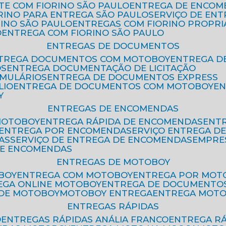
ETE COM FIORINO SÃO PAULO
ENTREGA DE ENCOM
ORINO PARA ENTREGA SÃO PAULO
SERVIÇO DE EN
RINO SÃO PAULO
ENTREGAS COM FIORINO PROPRI
O
ENTREGA COM FIORINO SÃO PAULO
ENTREGAS DE DOCUMENTOS
NTREGA DOCUMENTOS COM MOTOBOY
ENTREGA 
OS
ENTREGA DOCUMENTAÇÃO DE LICITAÇÃO
RMULÁRIOS
ENTREGA DE DOCUMENTOS EXPRESS
LIO
ENTREGA DE DOCUMENTOS COM MOTOBOY
E
Y
ENTREGAS DE ENCOMENDAS
MOTOBOY
ENTREGA RÁPIDA DE ENCOMENDAS
ENT
ENTREGA POR ENCOMENDA
SERVIÇO ENTREGA 
AS
SERVIÇO DE ENTREGA DE ENCOMENDAS
EMPR
DE ENCOMENDAS
ENTREGAS DE MOTOBOY
BOY
ENTREGA COM MOTOBOY
ENTREGA POR MOT
REGA ONLINE MOTOBOY
ENTREGA DE DOCUMENTO
 DE MOTOBOY
MOTOBOY ENTREGA
ENTREGA MOT
ENTREGAS RÁPIDAS
O
ENTREGAS RÁPIDAS ANÁLIA FRANCO
ENTREGA R