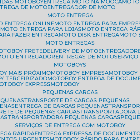
PIDAS MOTOBOY
ENTREGA MOTO NA MOOCA
MOT
NTREGA DE MOTO
ENTREGADOR DE MOTO
MOTO ENTREGA
TO ENTREGA ONLINE
MOTO ENTREGA PARA EMPRE
S
MOTO ENTREGA PARA LOJAS
MOTO ENTREGA RÁ
PARA FAZER ENTREGA
MOTO DISK ENTREGA
MOTO
MOTO ENTREGAS
MOTOBOY FRETE
DELIVERY DE MOTO
ENTREGADOR
MOTO ENTREGADOR
ENTREGAS DE MOTO
SERVIÇ
MOTOBOYS
OY MAIS PRÓXIMO
MOTOBOY EMPRESA
MOTOBOY
OY TERCEIRIZADO
MOTOBOY ENTREGA DE DOCUM
MOTOBOY EXPRESS
MOTOBOY
PEQUENAS CARGAS
EQUENAS
TRANSPORTE DE CARGAS PEQUENAS
UENAS
ENTREGA DE CARGAS PEQUENAS
TRANSPO
FRETE DE PEQUENAS CARGAS
TRANSPORTADORA 
GAS
TRANSPORTADORA PEQUENAS CARGAS
PEQU
SERVIÇOS DE ENTREGA COM MOTOBOY
REGA RÁPIDA
ENTREGA EXPRESSA DE DOCUMENT
ENTOS URGENTES
MOTOBOY RÁPIDO PARA ENTR