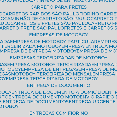
 SÃO PAULO
CAMINHÃO DE ENTREGA SÃO PAULO
CARRETO PARA FRETES
O
CARRETOS RAPIDOS SÃO PAULO
FIORINO CARR
LO
CAMINHÃO DE CARRETO SÃO PAULO
CARRETO 
AULO
CARRETOS E FRETES SÃO PAULO
CARRETO F
CARRETO FRETE SÃO PAULO
FRETES E CARRETOS 
EMPRESAS DE MOTOBOY
ZADA
EMPRESA DE MOTOBOY PARTICULAR
EMPRE
A TERCEIRIZADA MOTOBOY
EMPRESA ENTREGA M
EMPRESA DE ENTREGA MOTOBOY
EMPRESA DE M
EMPRESAS TERCEIRIZADAS DE MOTOBOY
GAS
EMPRESA MOTOBOY TERCEIRIZADA
EMPRESA
 MOTOBOY
EMPRESA DE ENTREGAS
EMPRESA DE 
EGAS
MOTOBOY TERCEIRIZADO MENSAL
EMPRESA
OY
EMPRESA TERCEIRIZADA DE MOTOBOY
ENTREGA DE DOCUMENTO
OOCA
ENTREGA DE DOCUMENTO A DOMICÍLIO
EN
NTO
ENTREGA DOCUMENTO MOTO
ENVIO RÁPID
DE ENTREGA DE DOCUMENTOS
ENTREGA URGENTE
MOTOBOY
ENTREGAS COM FIORINO