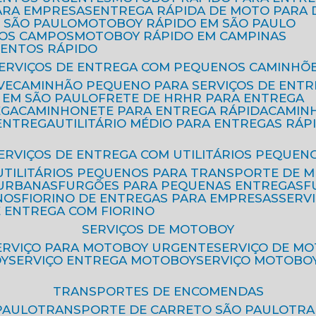
ARA EMPRESAS
ENTREGA RÁPIDA DE MOTO PAR
 SÃO PAULO
MOTOBOY RÁPIDO EM SÃO PAULO
DOS CAMPOS
MOTOBOY RÁPIDO EM CAMPINAS
MENTOS RÁPIDO
SERVIÇOS DE ENTREGA COM PEQUENOS CAMINHÕ
VE
CAMINHÃO PEQUENO PARA SERVIÇOS DE ENTR
 EM SÃO PAULO
FRETE DE HR
HR PARA ENTREGA
EGA
CAMINHONETE PARA ENTREGA RÁPIDA
CAMIN
 ENTREGA
UTILITÁRIO MÉDIO PARA ENTREGAS RÁP
SERVIÇOS DE ENTREGA COM UTILITÁRIOS PEQUEN
UTILITÁRIOS PEQUENOS PARA TRANSPORTE DE 
 URBANAS
FURGÕES PARA PEQUENAS ENTREGAS
NOS
FIORINO DE ENTREGAS PARA EMPRESAS
SERV
E ENTREGA COM FIORINO
SERVIÇOS DE MOTOBOY
SERVIÇO PARA MOTOBOY URGENTE
SERVIÇO DE M
OY
SERVIÇO ENTREGA MOTOBOY
SERVIÇO MOTOBO
TRANSPORTES DE ENCOMENDAS
PAULO
TRANSPORTE DE CARRETO SÃO PAULO
TR