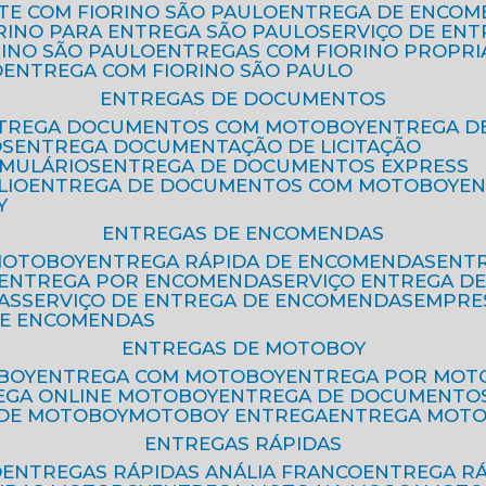
ETE COM FIORINO SÃO PAULO
ENTREGA DE ENCOM
ORINO PARA ENTREGA SÃO PAULO
SERVIÇO DE EN
RINO SÃO PAULO
ENTREGAS COM FIORINO PROPRI
O
ENTREGA COM FIORINO SÃO PAULO
ENTREGAS DE DOCUMENTOS
NTREGA DOCUMENTOS COM MOTOBOY
ENTREGA 
OS
ENTREGA DOCUMENTAÇÃO DE LICITAÇÃO
RMULÁRIOS
ENTREGA DE DOCUMENTOS EXPRESS
LIO
ENTREGA DE DOCUMENTOS COM MOTOBOY
E
Y
ENTREGAS DE ENCOMENDAS
MOTOBOY
ENTREGA RÁPIDA DE ENCOMENDAS
ENT
ENTREGA POR ENCOMENDA
SERVIÇO ENTREGA 
AS
SERVIÇO DE ENTREGA DE ENCOMENDAS
EMPR
DE ENCOMENDAS
ENTREGAS DE MOTOBOY
BOY
ENTREGA COM MOTOBOY
ENTREGA POR MOT
REGA ONLINE MOTOBOY
ENTREGA DE DOCUMENTO
 DE MOTOBOY
MOTOBOY ENTREGA
ENTREGA MOT
ENTREGAS RÁPIDAS
O
ENTREGAS RÁPIDAS ANÁLIA FRANCO
ENTREGA R