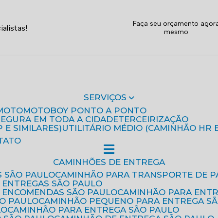
Faça seu orçamento agor
alistas!
mesmo
SERVIÇOS
MOTO
MOTOBOY PONTO A PONTO
 SEGURA EM TODA A CIDADE
TERCEIRIZAÇÃO
P E SIMILARES)
UTILITÁRIO MÉDIO (CAMINHÃO HR 
TATO
CAMINHÕES DE ENTREGA
S SÃO PAULO
CAMINHÃO PARA TRANSPORTE DE P
 ENTREGAS SÃO PAULO
E ENCOMENDAS SÃO PAULO
CAMINHÃO PARA ENT
ÃO PAULO
CAMINHÃO PEQUENO PARA ENTREGA S
LO
CAMINHÃO PARA ENTREGA SÃO PAULO