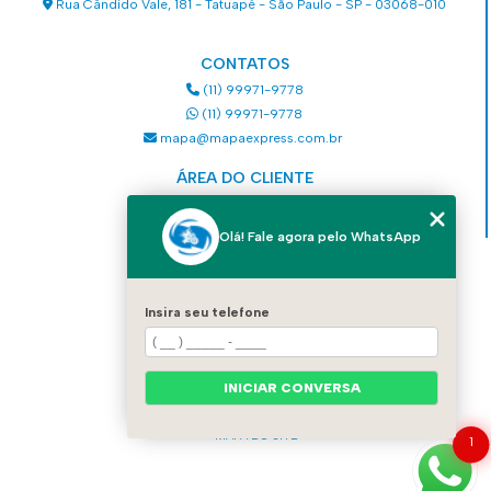
Rua Cândido Vale, 181 - Tatuapé - São Paulo - SP - 03068-010
CONTATOS
(11) 99971-9778
(11) 99971-9778
mapa@mapaexpress.com.br
ÁREA DO CLIENTE
Acesse sua conta
Olá! Fale agora pelo WhatsApp
MENU
HOME
Insira seu telefone
QUEM SOMOS
SERVIÇOS
COMO SOLICITAR UM SERVIÇO
CONTATO
INICIAR CONVERSA
CATEGORIAS
MAPA DO SITE
1